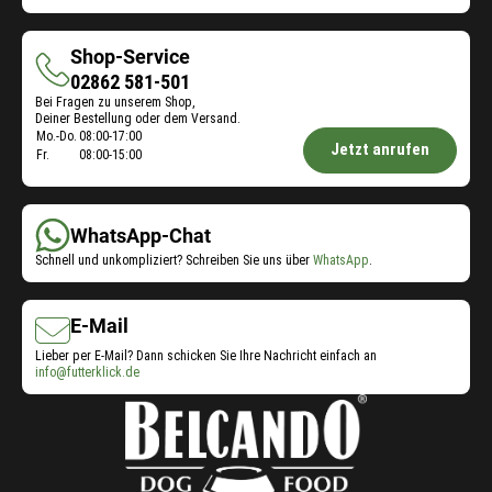
Shop-Service
Shop-
02862 581-501
Bei Fragen zu unserem Shop,
Service
Deiner Bestellung oder dem Versand.
Öffnungszeiten
Mo.-Do.
08:00-17:00
Jetzt anrufen
Fr.
08:00-15:00
Shop-
Service:
WhatsApp-Chat
Schnell und unkompliziert? Schreiben Sie uns über
WhatsApp
.
E-Mail
Lieber per E-Mail? Dann schicken Sie Ihre Nachricht einfach an
info@futterklick.de