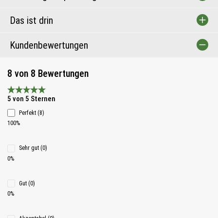
Das ist drin
Kundenbewertungen
8 von 8 Bewertungen
Durchschnittliche Bewertung 5 von 5 Sternen
5 von 5 Sternen
Perfekt (8)
100%
Sehr gut (0)
0%
Gut (0)
0%