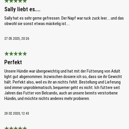
Bewertung mit 5 von 5 Sternen
Sally liebt es....
Sally hat es sehr gerne gefressen. Der Napf war ruck zuck leer.....und das
obwohl sie sonst etwas mäckelig ist....
27.05.2025, 20:26
Bewertung mit 5 von 5 Sternen
Perfekt
Unsere Hündin war übergewichtig und hat mit der Fütterung von Adult
light gut abgenommen. Inzwischen dosiere ich so, dass sie ihr Gewicht
hält. Perfekt also, weil es ihr an nichts fehlt. Bestellung und Lieferung
sind immer unproblematisch; bequemer geht es nicht. Ich füttere seit
Jahren das Futter von Belcando, auch an unsere bereits verstorbene
Hündin, und möchte nichts anderes mehr probieren.
28.02.2020, 12:43