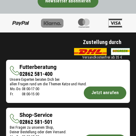
Newsletter abonnieren
n
h
t
l
e
t
n
w
a
e
u
r
s
d
g
Zustellung durch
e
e
n
w
.
Versandkostenfrei ab 35 €
ä
h
Futterberatung
l
Futterberatung
02862 581-400
t
Unsere Experten beraten Dich bei
w
allen Fragen rund um die Themen Katze und Hund.
e
Öffnungszeiten
Mo.-Do.
08:00-17:00
Jetzt anrufen
r
Fr.
08:00-15:00
Futterberatung:
d
e
n
Shop-Service
.
Shop-
02862 581-501
Bei Fragen zu unserem Shop,
Service
Deiner Bestellung oder dem Versand.