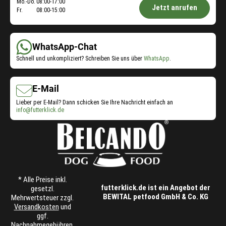
Öffnungszeiten
Mo.-Do.
08:00-17:00
Jetzt anrufen
Fr.
08:00-15:00
Shop-
Service:
WhatsApp-Chat
Schnell und unkompliziert? Schreiben Sie uns über
WhatsApp
.
E-Mail
Lieber per E-Mail? Dann schicken Sie Ihre Nachricht einfach an
info@futterklick.de
* Alle Preise inkl.
futterklick.de ist ein Angebot der
gesetzl.
BEWITAL petfood GmbH & Co. KG
Mehrwertsteuer zzgl.
Versandkosten
und
ggf.
Nachnahmegebühren,