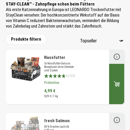
STAY-CLEAN™ - Zahnpflege schon beim Füttern
Als erste Katzennahrung in Europa ist LEONARDO Trockenfutter mit
StayClean versehen: Der hochkonzentrierte Wirkstoff auf der Basis
von Vitamin C reduziert Bakterienwachstum, vermindert die Bildung
von Zahnbelag und Zahnstein und stärkt das Zahnfleisch.
Produkte filtern
Nassfutter
5x Nassfutter-Genuss
Rezepturen ohne Getreide
und Zucker
Durchschnittliche Bewertung 4.7 von 5 Sternen
4,7 (32)
Probierbox
4,99 €
8,39 € | 1 kg
fresh Salmon
ALLES
AUFGEFUTT
85 % frischer Lachs &
ERT!