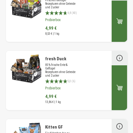
Frisches Geflügel
Rezepturen ohne Getreide
und Zucker
Durchschnittliche Bewertung 4.8 von 5 Sternen
4,8 (40)
Probierbox
4,99 €
8,53 € | 1 kg
fresh Duck
85 % frische Ente &
Geflügel
Rezepturen ohne Getreide
und Zucker
Durchschnittliche Bewertung 5 von 5 Sternen
5,0 (6)
Probierbox
4,99 €
13,86 € | 1 kg
Kitten GF