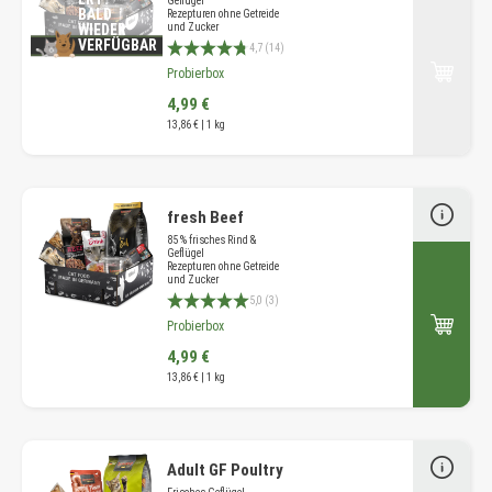
Geflügel
BALD
Rezepturen ohne Getreide
WIEDER
und Zucker
Durchschnittliche Bewertung 4.7 von 5 Sternen
VERFÜGBAR
4,7 (14)
Probierbox
4,99 €
13,86 € | 1 kg
fresh Beef
85 % frisches Rind &
Geflügel
Rezepturen ohne Getreide
und Zucker
Durchschnittliche Bewertung 5 von 5 Sternen
5,0 (3)
Probierbox
4,99 €
13,86 € | 1 kg
Adult GF Poultry