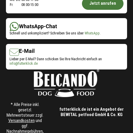
Öffnungszeiten
.
Jetzt anrufen
ä
n
Fr.
08:00-15:00
Shop-
h
t
l
Service:
e
t
n
WhatsApp-Chat
w
a
e
u
Schnell und unkompliziert? Schreiben Sie uns über
WhatsApp
.
r
s
d
g
e
e
E-Mail
n
w
Lieber per E-Mail? Dann schicken Sie Ihre Nachricht einfach an
.
ä
info@futterklick.de
h
l
t
w
e
r
d
* Alle Preise inkl.
e
futterklick.de ist ein Angebot der
gesetzl.
n
BEWITAL petfood GmbH & Co. KG
Mehrwertsteuer zzgl.
.
Versandkosten
und
ggf.
Nachnahmegebühren,