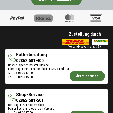
n
r
d
g
r
P
s
e
e
i
r
c
n
w
a
o
h
.
ä
n
d
i
h
t
u
e
l
e
k
d
t
n
Zustellung durch
t
e
w
a
-
n
e
u
V
e
r
Versandkostenfrei ab 35 €
s
a
n
d
g
r
Futterberatung
P
e
e
i
r
Futterberatung
02862 581-400
n
w
a
o
Unsere Experten beraten Dich bei
.
ä
n
d
allen Fragen rund um die Themen Katze und Hund.
h
Öffnungszeiten
t
Mo.-Do.
08:00-17:00
u
Jetzt anrufen
l
Fr.
08:00-15:00
e
k
Futterberatung:
t
n
t
w
a
-
e
u
V
Shop-Service
r
s
a
Shop-
02862 581-501
d
g
r
Bei Fragen zu unserem Shop,
Service
e
e
i
Deiner Bestellung oder dem Versand.
n
w
a
Mo.-Do.
08:00-17:00