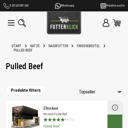
alt springen
0 28 62/581-501
Whatsapp
Händlersuche
START
KATZE
NASSFUTTER
FRISCHEBEUTEL
PULLED BEEF
Pulled Beef
Produkte filtern
Chicken
Mit extra Pulled Beef
Durchschnittliche Bewertung 4.9 von 5 Sternen
4,9 (11)
Pulled Beef