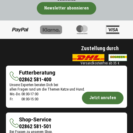
-
e
e
V
Newsletter abonnieren
n
r
a
P
s
r
r
c
i
o
h
a
d
i
n
u
e
t
k
d
e
Zustellung durch
t
e
n
-
n
a
V
e
Versandkostenfrei ab 35 €
u
a
n
s
r
Futterberatung
P
g
i
r
Futterberatung
02862 581-400
e
a
o
Unsere Experten beraten Dich bei
w
n
d
allen Fragen rund um die Themen Katze und Hund.
ä
Öffnungszeiten
t
Mo.-Do.
08:00-17:00
u
Jetzt anrufen
h
Fr.
08:00-15:00
e
k
Futterberatung:
l
n
t
t
a
-
w
u
V
Shop-Service
e
s
a
Shop-
02862 581-501
r
g
r
d
Bei Fragen zu unserem Shop,
Service