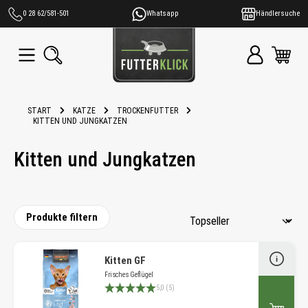
alt springen
0 28 62/581-501
Whatsapp
Händlersuche
START
KATZE
TROCKENFUTTER
KITTEN UND JUNGKATZEN
Kitten und Jungkatzen
Produkte filtern
Kitten GF
Frisches Geflügel
Durchschnittliche Bewertung 5 von 5 Sternen
5,0 (5)