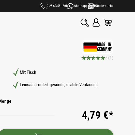
0 28 62/581-501
Whatsapp
Händlersuche
MADE IN
GERMANY
5
(1)
Durchschnittliche Bewertung 5
Mit Fisch
Leinsaat fördert gesunde, stabile Verdauung
Menge
4,79 €*