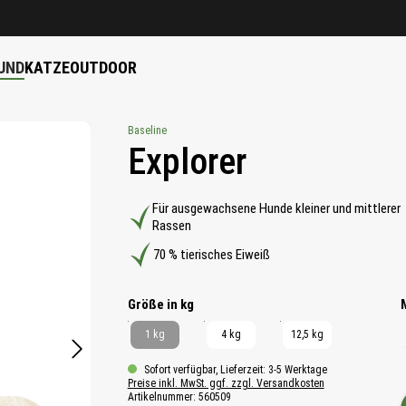
UND
KATZE
OUTDOOR
Baseline
Explorer
Für ausgewachsene Hunde kleiner und mittlerer
Rassen
70 % tierisches Eiweiß
auswählen
Größe in kg
1 kg
4 kg
12,5 kg
Sofort verfügbar, Lieferzeit: 3-5 Werktage
Preise inkl. MwSt. ggf. zzgl. Versandkosten
Artikelnummer:
560509