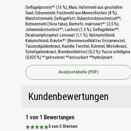
Geflügelprotein*¹ (16 %); Mais; Hafermehl aus geschälter
Saat; Erbsenmehl; Fischmehl aus Meeresfischen (8 %);
Maisfuttermehl; Geflügelfett; Rübentrockenschnitzel*²;
Bohnenmehl (Vicia faba); Bierhefe, inaktiviert*¹ (2,5 %);
Johannisbrotschrot*¹; Lachsöl (1,5 %); Geflügelleber*³;
Dicalciumphosphat; Leinsaat (1,1 %); Natriumchlorid;
Kaliumchlorid; Kräuter*¹ (Brennnesselblätter, Enzianwurzel,
Tausendgüldenkraut, Kamille, Fenchel, Kümmel, Mistelkraut,
Schafgarbenkraut, Brombeerblätter) (0,2 %); Yucca schidigera
(0,025 %) *¹getrocknet *²entzuckert *³hydrolysiert
Analysetabelle (PDF)
Kundenbewertungen
1 von 1 Bewertungen
5 von 5 Sternen