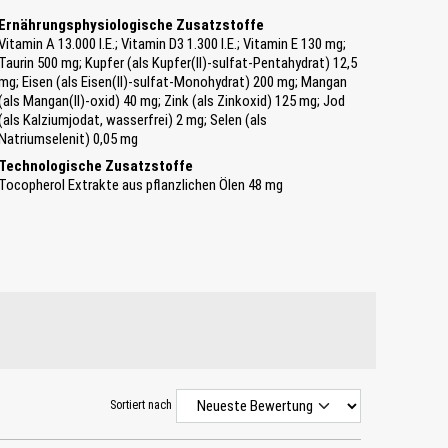
Ernährungsphysiologische Zusatzstoffe
Vitamin A 13.000 I.E.; Vitamin D3 1.300 I.E.; Vitamin E 130 mg;
Taurin 500 mg; Kupfer (als Kupfer(II)-sulfat-Pentahydrat) 12,5
mg; Eisen (als Eisen(II)-sulfat-Monohydrat) 200 mg; Mangan
(als Mangan(II)-oxid) 40 mg; Zink (als Zinkoxid) 125 mg; Jod
(als Kalziumjodat, wasserfrei) 2 mg; Selen (als
Natriumselenit) 0,05 mg
Technologische Zusatzstoffe
Tocopherol Extrakte aus pflanzlichen Ölen 48 mg
Sortiert nach