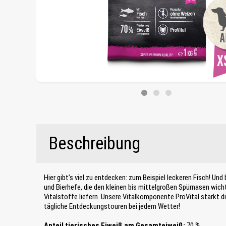
Beschreibung
Hier gibt’s viel zu entdecken: zum Beispiel leckeren Fisch! Un
und Bierhefe, die den kleinen bis mittelgroßen Spürnasen wi
Vitalstoffe liefern. Unsere Vitalkomponente ProVital stärkt d
tägliche Entdeckungstouren bei jedem Wetter!
Anteil tierisches Eiweiß am Gesamteiweiß:
70 %