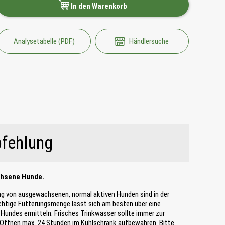
In den Warenkorb
Analysetabelle (PDF)
Händlersuche
fehlung
chsene Hunde.
ng von ausgewachsenen, normal aktiven Hunden sind in der
ichtige Fütterungsmenge lässt sich am besten über eine
Hundes ermitteln. Frisches Trinkwasser sollte immer zur
 Öffnen max. 24 Stunden im Kühlschrank aufbewahren. Bitte