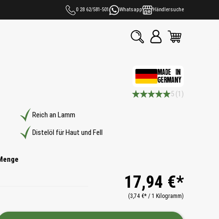
0 28 62/581-501
Whatsapp
Händlersuche
MADE IN
GERMANY
5
(1)
Durchschnittliche Bewertung 5
Reich an Lamm
Distelöl für Haut und Fell
Menge
17,94 €*
(3,74 €* / 1 Kilogramm)