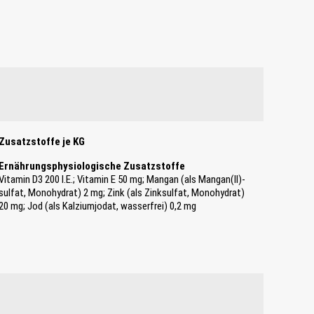
Zusatzstoffe je KG
Ernährungsphysiologische Zusatzstoffe
Vitamin D3 200 I.E.; Vitamin E 50 mg; Mangan (als Mangan(II)-
sulfat, Monohydrat) 2 mg; Zink (als Zinksulfat, Monohydrat)
20 mg; Jod (als Kalziumjodat, wasserfrei) 0,2 mg