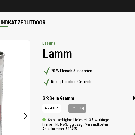
UND
KATZE
OUTDOOR
Baseline
Lamm
70 % Fleisch & Innereien
Rezeptur ohne Getreide
auswählen
Größe in Gramm
6 x 400 g
6 x 800 g
Sofort verfügbar, Lieferzeit: 3-5 Werktage
Preise inkl. MwSt. ggf. zzgl. Versandkosten
Artikelnummer:
513405