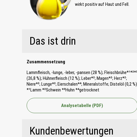
wirkt positiv auf Haut und Fell.
Das ist drin
Zusammensetzung
Lammfleisch, -lunge, -leber, -pansen (28 %); Fleischbrühe*¹*²*
(26,8 %); Hühnerfleisch (12 %); Leber*²; Magen*²; Herz*²;
Niere*²; Lunge*²; Eierschalen*⁴; Mineralstoffe; Distelöl (0,2 %)
*¹Lamm *²Schwein *³Huhn *⁴getrocknet
Analysetabelle (PDF)
Kundenbewertungen