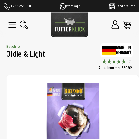
alt springen
0 28 62/581-501
Whatsapp
Händlersuche
Baseline
MADE IN
Oldie & Light
GERMANY
5
(1)
Durchschnittliche B
Artikelnummer:
560609
Bildergalerie überspringen