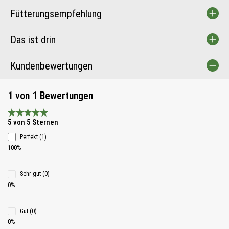
Fütterungsempfehlung
Das ist drin
Kundenbewertungen
1 von 1 Bewertungen
Durchschnittliche Bewertung 5 von 5 Sternen
5 von 5 Sternen
Perfekt (1)
100%
Sehr gut (0)
0%
Gut (0)
0%