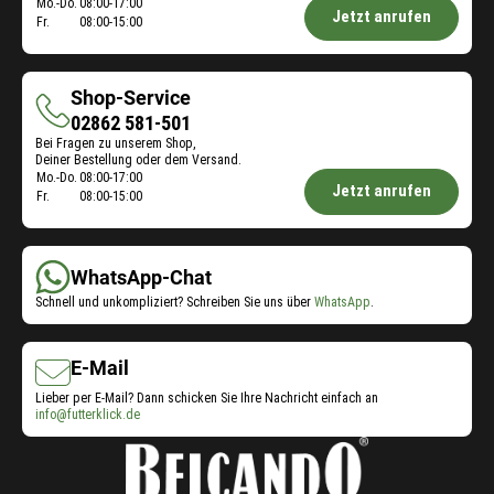
Öffnungszeiten
Mo.-Do.
08:00-17:00
Jetzt anrufen
Fr.
08:00-15:00
Futterberatung:
Shop-Service
Shop-
02862 581-501
Bei Fragen zu unserem Shop,
Service
Deiner Bestellung oder dem Versand.
Öffnungszeiten
Mo.-Do.
08:00-17:00
Jetzt anrufen
Fr.
08:00-15:00
Shop-
Service:
WhatsApp-Chat
Schnell und unkompliziert? Schreiben Sie uns über
WhatsApp
.
E-Mail
Lieber per E-Mail? Dann schicken Sie Ihre Nachricht einfach an
info@futterklick.de