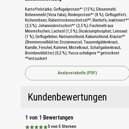
Kartoffelstärke; Geflügelprotein*¹ (15 %); Erbsenmehl;
Bohnenmehl (Vicia faba); Rinderprotein*¹ (8 %); Geflügelfett;
Kichererbsen; Rübentrockenschnitzel*²; Bierhefe, inaktiviert*¹
(2,5 %); Johannisbrotschrot*¹ (2,5 %); Fischmehl aus
Meeresfischen; Lachsöl (1,5 %); Dicalciumphosphat; Leinsaat
(1 %); Geflügelleber; Natriumchlorid; Kaliumchlorid; Kräuter*¹
(Brennnesselblätter, Enzianwurzel, Tausendgüldenkraut,
Kamille, Fenchel, Kümmel, Mistelkraut, Schafgarbenkraut,
Brombeerblätter) (0,2 %); Yucca schidigera *¹getrocknet
*²entzuckert
Analysetabelle (PDF)
Kundenbewertungen
1 von 1 Bewertungen
5 von 5 Sternen