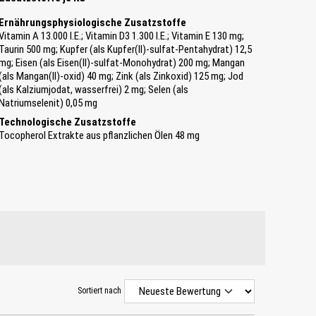
Ernährungsphysiologische Zusatzstoffe
Vitamin A 13.000 I.E.; Vitamin D3 1.300 I.E.; Vitamin E 130 mg;
Taurin 500 mg; Kupfer (als Kupfer(II)-sulfat-Pentahydrat) 12,5
mg; Eisen (als Eisen(II)-sulfat-Monohydrat) 200 mg; Mangan
(als Mangan(II)-oxid) 40 mg; Zink (als Zinkoxid) 125 mg; Jod
(als Kalziumjodat, wasserfrei) 2 mg; Selen (als
Natriumselenit) 0,05 mg
Technologische Zusatzstoffe
Tocopherol Extrakte aus pflanzlichen Ölen 48 mg
Sortiert nach