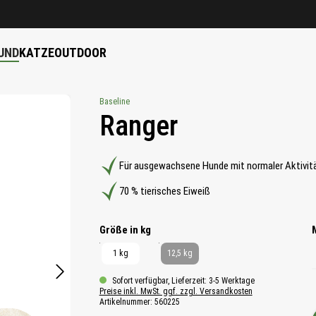
UND
KATZE
OUTDOOR
Baseline
Ranger
Für ausgewachsene Hunde mit normaler Aktivit
70 % tierisches Eiweiß
auswählen
Größe in kg
1 kg
12,5 kg
Sofort verfügbar, Lieferzeit: 3-5 Werktage
Preise inkl. MwSt. ggf. zzgl. Versandkosten
Artikelnummer:
560225