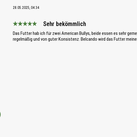
28.05.2025, 04:34
Sehr bekömmlich
Bewertung mit 5 von 5 Sternen
Das Futter hab ich für zwei American Bullys, beide essen es sehr gern
regelmäßig und von guter Konsistenz. Belcando wird das Futter meiner