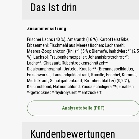
Das ist drin
Zusammensetzung
Frischer Lachs (40 %); Amaranth (16 %); Kartoffelstärke;
Erbsenmehl; Fischmehl aus Meeresfischen; Lachsmehl;
Meeres-Zooplankton (Krill)*¹ (5 %); Bierhefe, inaktiviert*² (2,5
%); Lachsöl; Traubenkernexpeller; Johannisbrotschrot*²;
Lachs*³; Chiasaat; Rübentrockenschnitzel*⁴;
Dicalciumphosphat; Distelöl; Kräuter*² (Brennnesselblätter,
Enzianwurzel, Tausendgüldenkraut, Kamille, Fenchel, Kümmel,
Mistelkraut, Schafgarbenkraut, Brombeerblätter) (0,2 %);
Kaliumchlorid; Natriumchlorid; Yucca schidigera *¹gemahlen
*²getrocknet *³hydrolysiert *⁴entzuckert
Analysetabelle (PDF)
Kundenbewertungen