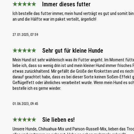
Immer dieses futter
Bewertung mit 5 von 5 Sternen
Ich bestelle das futter immer, mein hund verträgt es gut und somit bin
an und die Hälfte war im paket verteilt, ärgerlich!
27.01.2025, 07:59
Sehr gut für kleine Hunde
Bewertung mit 5 von 5 Sternen
Mein Hund ist sehr wählerisch was ihr Futter angeht. Im Moment fütte
liebe ich, dass so wenig drin ist und mein kleiner Hund immer frisches
etwas zurückhaltend. Mir gefällt die Größe der Kroketten und es riech
darauf geachtet habe, dass es bei dieser Sorte keinen Soßen-Effekt g
Geflügelfett oder ähnliches verarbeitet wurde. Wenn mein Hund es scha
bestelle ich es gerne wieder.
01.06.2023, 09:45
Sie lieben es!
Bewertung mit 5 von 5 Sternen
Unsere Hunde, Chihuahua-Mix und Parson-Russell-Mix, lieben das Tro