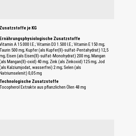
Zusatzstoffe je KG
Ernährungsphysiologische Zusatzstoffe
Vitamin A 15.000 I.E.; Vitamin D3 1.500 I.E.; Vitamin E 150 mg;
Taurin 500 mg; Kupfer (als Kupfer(II)-sulfat-Pentahydrat) 12,5
mg; Eisen (als Eisen(II)-sulfat-Monohydrat) 200 mg; Mangan
(als Mangan(II)-oxid) 40 mg; Zink (als Zinkoxid) 125 mg; Jod
(als Kalziumjodat, wasserfrei) 2 mg; Selen (als
Natriumselenit) 0,05 mg
Technologische Zusatzstoffe
Tocopherol Extrakte aus pflanzlichen Ölen 48 mg