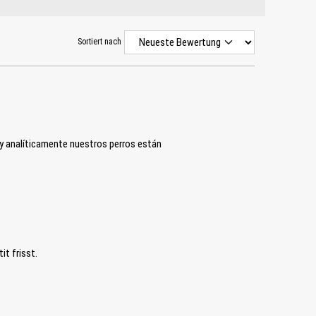
Sortiert nach
y analíticamente nuestros perros están
it frisst.