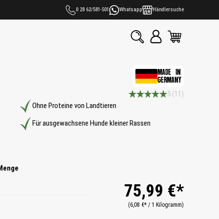
0 28 62/581-501
Whatsapp
Händlersuche
MADE IN
GERMANY
5
(11)
Durchschnittliche Bewertung 5 
Ohne Proteine von Landtieren
Für ausgewachsene Hunde kleiner Rassen
Menge
75,99 €*
(6,08 €* / 1 Kilogramm)