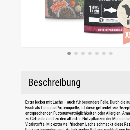
Beschreibung
Extra lecker mit Lachs – auch für besondere Felle. Durch die 
Fisch als tierische Proteinquelle, ist diese getreidefreie Reze
entsprechenden Futterunverträglichkeiten oder Allergien. Ama
zu Getreide zählt zu den ältesten Nutzpflanzen der Menschheit
Vitalstoffe. Mit extra viel frischem Lachs schmeckt diese Re
Rackern besonders gut. Antarktischer Krill aus nachhaltiger Fi