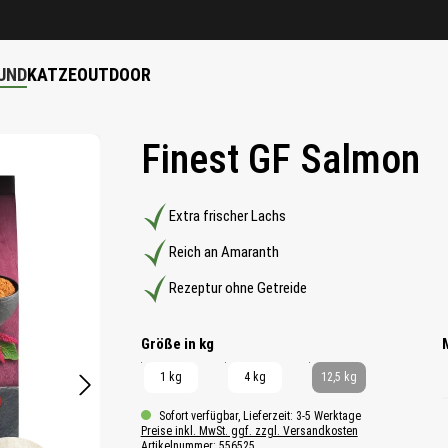
UND
KATZE
OUTDOOR
Finest GF Salmon
Extra frischer Lachs
Reich an Amaranth
Rezeptur ohne Getreide
auswählen
Größe in kg
1 kg
4 kg
12,5 kg
Sofort verfügbar, Lieferzeit: 3-5 Werktage
Preise inkl. MwSt. ggf. zzgl. Versandkosten
Artikelnummer:
556525