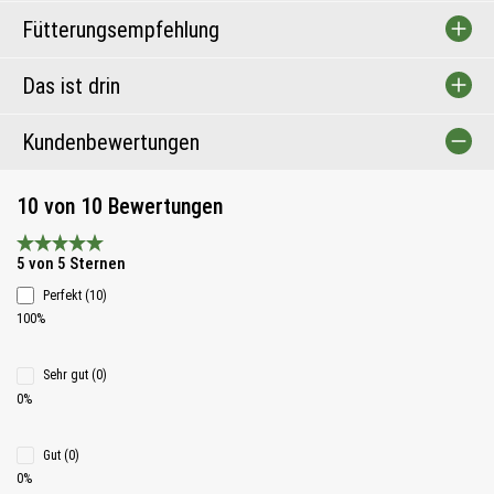
Fütterungsempfehlung
Das ist drin
Kundenbewertungen
10 von 10 Bewertungen
Durchschnittliche Bewertung 5 von 5 Sternen
5 von 5 Sternen
Perfekt (10)
100%
Sehr gut (0)
0%
Gut (0)
0%