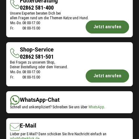
Futterberatung
Futterberatung
02862 581-400
Unsere Experten beraten Dich bei
allen Fragen rund um die Themen Katze und Hund.
Öffnungszeiten
Mo.-Do.
08:00-17:00
Jetzt anrufen
Fr.
08:00-15:00
Futterberatung:
Shop-Service
Shop-
02862 581-501
Bei Fragen zu unserem Shop,
Service
Deiner Bestellung oder dem Versand.
Öffnungszeiten
Mo.-Do.
08:00-17:00
Jetzt anrufen
Fr.
08:00-15:00
Shop-
Service:
WhatsApp-Chat
Schnell und unkompliziert? Schreiben Sie uns über
WhatsApp
.
E-Mail
Lieber per E-Mail? Dann schicken Sie Ihre Nachricht einfach an
info@futterklick.de