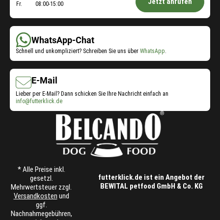
Jetzt anrufen
Fr.
08:00-15:00
Shop-
Service:
WhatsApp-Chat
Schnell und unkompliziert? Schreiben Sie uns über
WhatsApp
.
E-Mail
Lieber per E-Mail? Dann schicken Sie Ihre Nachricht einfach an
info@futterklick.de
* Alle Preise inkl.
futterklick.de ist ein Angebot der
gesetzl.
BEWITAL petfood GmbH & Co. KG
Mehrwertsteuer zzgl.
Versandkosten
und
ggf.
Nachnahmegebühren,