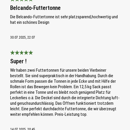
Bewertung mit 5 von 5 Sternen
Belcando-Futtertonne
Die Belcando-Futtertonne ist sehr platzsparend,hochwertig und
hat ein schönes Design
30.07.2025, 22:07
Bewertung mit 5 von 5 Sternen
Super !
Wir haben zwei Futtertonnen für unsere beiden Vierbeiner
bestellt. Sie sind superpraktisch in der Handhabung. Durch die
schmale Form passen die Tonnen in jede Ecke und mit Hilfe der
Rollen ist das Bewegen kein Problem. Ein 12,5 kg Sack passt
perfekt in eine Tonne und es bleibt noch genügend Platz für
Leckerlies o.ä. Die Deckel sind durch die integrierte Dichtung luft-
und geruchsundurchlässig. Das Öffnen funktioniert trotzdem
leicht. Eine perfekt durchdachte Futtertonne, die wir überzeugt
weiter empfehlen können. Preis-Leistung top.
14.07.2025, 20:45