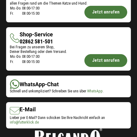
allen Fragen rund um die Themen Katze und Hund.
Öffnungszeiten
Mo.-Do.
08:00-17:00
Jetzt anrufen
Fr.
08:00-15:00
Futterberatung:
Shop-Service
Shop-
02862 581-501
Bei Fragen zu unserem Shop,
Service
Deiner Bestellung oder dem Versand.
Öffnungszeiten
Mo.-Do.
08:00-17:00
Jetzt anrufen
Fr.
08:00-15:00
Shop-
Service:
WhatsApp-Chat
Schnell und unkompliziert? Schreiben Sie uns über
WhatsApp
.
E-Mail
Lieber per E-Mail? Dann schicken Sie Ihre Nachricht einfach an
info@futterklick.de