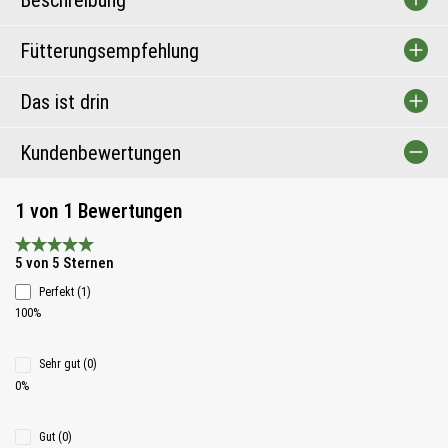
Beschreibung
Fütterungsempfehlung
Das ist drin
Kundenbewertungen
1 von 1 Bewertungen
Durchschnittliche Bewertung 5 von 5 Sternen
5 von 5 Sternen
Perfekt (1)
100%
Sehr gut (0)
0%
Gut (0)