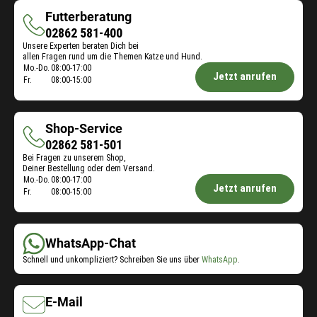
Futterberatung
Futterberatung
02862 581-400
Unsere Experten beraten Dich bei
allen Fragen rund um die Themen Katze und Hund.
Öffnungszeiten
Mo.-Do.
08:00-17:00
Jetzt anrufen
Fr.
08:00-15:00
Futterberatung:
Shop-Service
Shop-
02862 581-501
Bei Fragen zu unserem Shop,
Service
Deiner Bestellung oder dem Versand.
Öffnungszeiten
Mo.-Do.
08:00-17:00
Jetzt anrufen
Fr.
08:00-15:00
Shop-
Service:
WhatsApp-Chat
Schnell und unkompliziert? Schreiben Sie uns über
WhatsApp
.
E-Mail