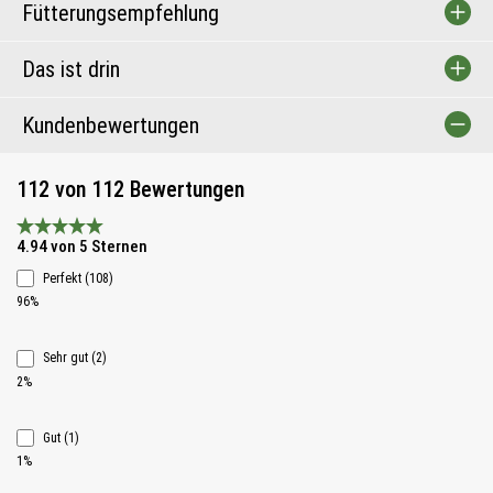
Fütterungsempfehlung
Das ist drin
Kundenbewertungen
112 von 112 Bewertungen
Durchschnittliche Bewertung 4.9 von 5 Sternen
4.94 von 5 Sternen
Perfekt (108)
96%
Sehr gut (2)
2%
Gut (1)
1%