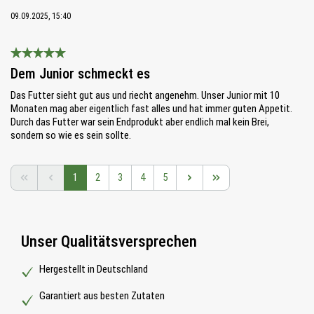
09.09.2025, 15:40
Bewertung mit 5 von 5 Sternen
Dem Junior schmeckt es
Das Futter sieht gut aus und riecht angenehm. Unser Junior mit 10
Monaten mag aber eigentlich fast alles und hat immer guten Appetit.
Durch das Futter war sein Endprodukt aber endlich mal kein Brei,
sondern so wie es sein sollte.
Seite
Seite
Seite
Seite
Seite
1
2
3
4
5
Unser Qualitätsversprechen
Hergestellt in Deutschland
Garantiert aus besten Zutaten