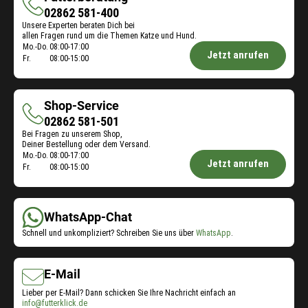
Futterberatung
02862 581-400
Unsere Experten beraten Dich bei
allen Fragen rund um die Themen Katze und Hund.
Öffnungszeiten
Mo.-Do.
08:00-17:00
Jetzt anrufen
Fr.
08:00-15:00
Futterberatung:
Shop-Service
Shop-
02862 581-501
Bei Fragen zu unserem Shop,
Service
Deiner Bestellung oder dem Versand.
Öffnungszeiten
Mo.-Do.
08:00-17:00
Jetzt anrufen
Fr.
08:00-15:00
Shop-
Service:
WhatsApp-Chat
Schnell und unkompliziert? Schreiben Sie uns über
WhatsApp
.
E-Mail
Lieber per E-Mail? Dann schicken Sie Ihre Nachricht einfach an
info@futterklick.de