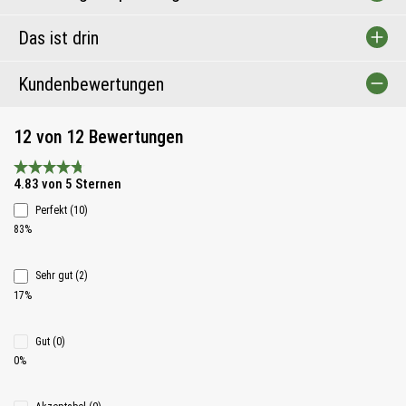
Das ist drin
Kundenbewertungen
12 von 12 Bewertungen
Durchschnittliche Bewertung 4.8 von 5 Sternen
4.83 von 5 Sternen
Perfekt (10)
83%
Sehr gut (2)
17%
Gut (0)
0%