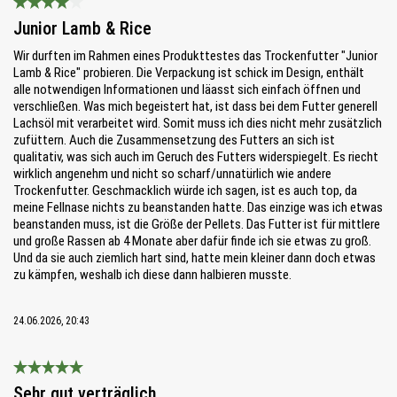
Bewertung mit 4 von 5 Sternen
Junior Lamb & Rice
Wir durften im Rahmen eines Produkttestes das Trockenfutter "Junior
Lamb & Rice" probieren. Die Verpackung ist schick im Design, enthält
alle notwendigen Informationen und läasst sich einfach öffnen und
verschließen. Was mich begeistert hat, ist dass bei dem Futter generell
Lachsöl mit verarbeitet wird. Somit muss ich dies nicht mehr zusätzlich
zufüttern. Auch die Zusammensetzung des Futters an sich ist
qualitativ, was sich auch im Geruch des Futters widerspiegelt. Es riecht
wirklich angenehm und nicht so scharf/unnatürlich wie andere
Trockenfutter. Geschmacklich würde ich sagen, ist es auch top, da
meine Fellnase nichts zu beanstanden hatte. Das einzige was ich etwas
beanstanden muss, ist die Größe der Pellets. Das Futter ist für mittlere
und große Rassen ab 4 Monate aber dafür finde ich sie etwas zu groß.
Und da sie auch ziemlich hart sind, hatte mein kleiner dann doch etwas
zu kämpfen, weshalb ich diese dann halbieren musste.
24.06.2026, 20:43
Bewertung mit 5 von 5 Sternen
Sehr gut verträglich