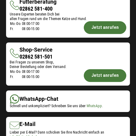
Futterberatung
Futterberatung
02862 581-400
Unsere Experten beraten Dich bei
allen Fragen rund um die Themen Katze und Hund.
Öffnungszeiten
Mo.-Do.
08:00-17:00
Jetzt anrufen
Fr.
08:00-15:00
Futterberatung:
Shop-Service
Shop-
02862 581-501
Bei Fragen zu unserem Shop,
Service
Deiner Bestellung oder dem Versand.
Öffnungszeiten
Mo.-Do.
08:00-17:00
Jetzt anrufen
Fr.
08:00-15:00
Shop-
Service:
WhatsApp-Chat
Schnell und unkompliziert? Schreiben Sie uns über
WhatsApp
.
E-Mail
Lieber per E-Mail? Dann schicken Sie Ihre Nachricht einfach an