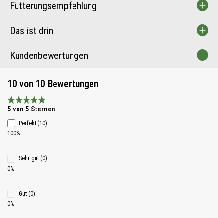
Fütterungsempfehlung
Das ist drin
Kundenbewertungen
10 von 10 Bewertungen
Durchschnittliche Bewertung 5 von 5 Sternen
5 von 5 Sternen
Perfekt (10)
100%
Sehr gut (0)
0%
Gut (0)
0%