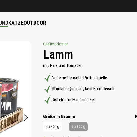
UND
KATZE
OUTDOOR
Quality Selection
Lamm
mit Reis und Tomaten
Nur eine tierische Proteinquelle
Stückige Qualität, kein Formfleisch
Distelöl für Haut und Fell
auswählen
Größe in Gramm
6 x 400 g
6 x 800 g