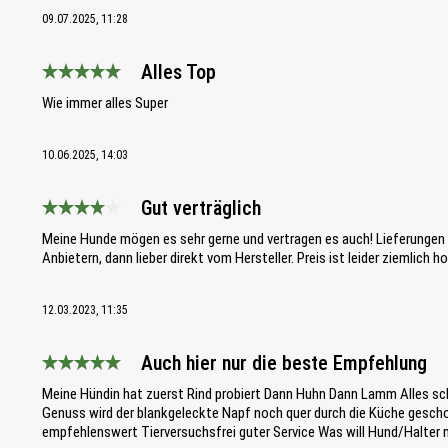
09.07.2025, 11:28
Alles Top
Bewertung mit 5 von 5 Sternen
Wie immer alles Super
10.06.2025, 14:03
Gut verträglich
Bewertung mit 4 von 5 Sternen
Meine Hunde mögen es sehr gerne und vertragen es auch! Lieferungen
Anbietern, dann lieber direkt vom Hersteller. Preis ist leider ziemlich h
12.03.2023, 11:35
Auch hier nur die beste Empfehlung
Bewertung mit 5 von 5 Sternen
Meine Hündin hat zuerst Rind probiert Dann Huhn Dann Lamm Alles s
Genuss wird der blankgeleckte Napf noch quer durch die Küche gescho
empfehlenswert Tierversuchsfrei guter Service Was will Hund/Halter 