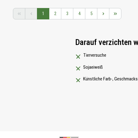
Seite
Seite
Seite
Seite
Seite
1
2
3
4
5
Darauf verzichten w
Tierversuche
Sojaeiweiß
Künstliche Farb-, Geschmacks