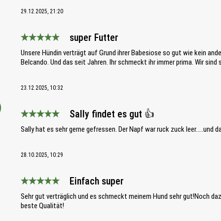
29.12.2025, 21:20
super Futter
Bewertung mit 5 von 5 Sternen
Unsere Hündin verträgt auf Grund ihrer Babesiose so gut wie kein an
Belcando. Und das seit Jahren. Ihr schmeckt ihr immer prima. Wir sind 
23.12.2025, 10:32
Sally findet es gut 👍
Bewertung mit 5 von 5 Sternen
Sally hat es sehr gerne gefressen. Der Napf war ruck zuck leer.....und 
28.10.2025, 10:29
Einfach super
Bewertung mit 5 von 5 Sternen
Sehr gut verträglich und es schmeckt meinem Hund sehr gut!Noch dazu
beste Qualität!