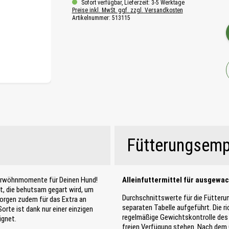
Sofort verfügbar, Lieferzeit: 3-5 Werktage
Preise inkl. MwSt. ggf. zzgl. Versandkosten
Artikelnummer:
513115
Fütterungsemp
Verwöhnmomente für Deinen Hund!
Alleinfuttermittel für ausgewa
t, die behutsam gegart wird, um
Durchschnittswerte für die Fütteru
sorgen zudem für das Extra an
separaten Tabelle aufgeführt. Die r
orte ist dank nur einer einzigen
regelmäßige Gewichtskontrolle des 
ignet.
freien Verfügung stehen. Nach dem