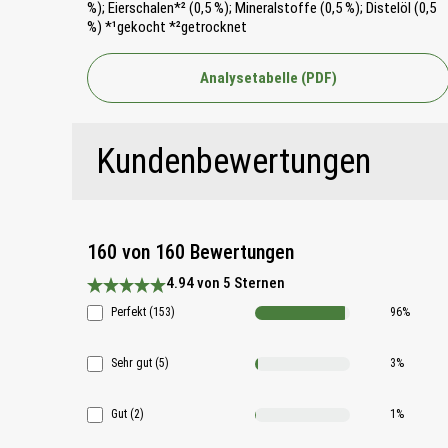
%); Eierschalen*² (0,5 %); Mineralstoffe (0,5 %); Distelöl (0,5
%) *¹gekocht *²getrocknet
Analysetabelle (PDF)
Kundenbewertungen
160 von 160 Bewertungen
4.94 von 5 Sternen
Durchschnittliche Bewertung 4.9 von 5 Sternen
Perfekt (153)
96%
Sehr gut (5)
3%
Gut (2)
1%