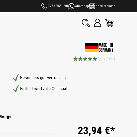
0 28 62/581-501
Whatsapp
Händlersuche
MADE IN
GERMANY
4,95
(160)
Durchschnittliche Bewertung 4.9 vo
Besonders gut verträglich
Enthält wertvolle Chiasaat
Menge
23,94 €*