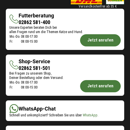
Versandkostenfrei ab 35 €
Futterberatung
Futterberatung
02862 581-400
Unsere Experten beraten Dich bei
allen Fragen rund um die Themen Katze und Hund.
Öffnungszeiten
Mo.-Do.
08:00-17:00
Jetzt anrufen
Fr.
08:00-15:00
Futterberatung:
Shop-Service
Shop-
02862 581-501
Bei Fragen zu unserem Shop,
Service
Deiner Bestellung oder dem Versand.
Öffnungszeiten
Mo.-Do.
08:00-17:00
Jetzt anrufen
Fr.
08:00-15:00
Shop-
Service:
WhatsApp-Chat
Schnell und unkompliziert? Schreiben Sie uns über
WhatsApp
.