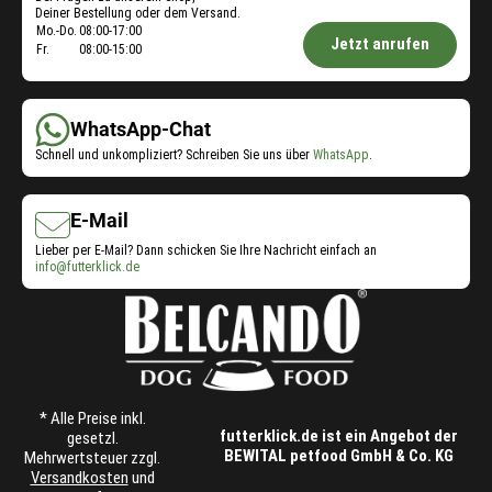
Service
Deiner Bestellung oder dem Versand.
Öffnungszeiten
Mo.-Do.
08:00-17:00
Jetzt anrufen
Fr.
08:00-15:00
Shop-
Service:
WhatsApp-Chat
Schnell und unkompliziert? Schreiben Sie uns über
WhatsApp
.
E-Mail
Lieber per E-Mail? Dann schicken Sie Ihre Nachricht einfach an
info@futterklick.de
* Alle Preise inkl.
futterklick.de ist ein Angebot der
gesetzl.
BEWITAL petfood GmbH & Co. KG
Mehrwertsteuer zzgl.
Versandkosten
und