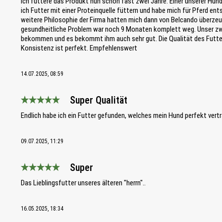
Ich füttere das Produkt nun schon fast zwei Jahre. Einer unserer Hu
ich Futter mit einer Proteinquelle füttern und habe mich für Pferd e
weitere Philosophie der Firma hatten mich dann von Belcando überz
gesundheitliche Problem war noch 9 Monaten komplett weg. Unser zwe
bekommen und es bekommt ihm auch sehr gut. Die Qualität des Futters 
Konsistenz ist perfekt. Empfehlenswert
14.07.2025, 08:59
Super Qualität
Bewertung mit 5 von 5 Sternen
Endlich habe ich ein Futter gefunden, welches mein Hund perfekt vertr
09.07.2025, 11:29
Super
Bewertung mit 5 von 5 Sternen
Das Lieblingsfutter unseres älteren "herrn"..
16.05.2025, 18:34