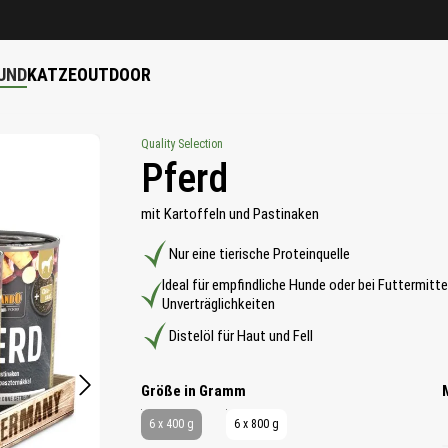
UND
KATZE
OUTDOOR
Quality Selection
Pferd
mit Kartoffeln und Pastinaken
Nur eine tierische Proteinquelle
Ideal für empfindliche Hunde oder bei Futtermitte
Unverträglichkeiten
Distelöl für Haut und Fell
auswählen
Größe in Gramm
6 x 400 g
6 x 800 g