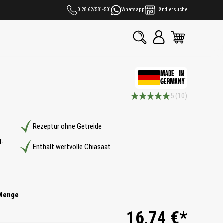
0 28 62/581-501
Whatsapp
Händlersuche
MADE IN
GERMANY
5
(10)
Durchschnittliche Bewertung 5 
Rezeptur ohne Getreide
l-
Enthält wertvolle Chiasaat
Menge
16,74 €*