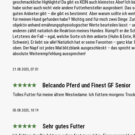
geschmackliche Highlights! Da gibt es KEIN auch kleinstes Aber! Ich 
habe sicher auch nicht viele andere Futterhersteller ausprobiert. Das s
guten Anbieter gibt – die gibt es bestimmt. Aber warum sollte ich wei
für meinen Hund gefunden habe? Wichtig sind für mich zwei Dinge: Zum 
objektiv anhand ernährungsphysiologischer Werte beurteilen lässt – und
anderen zählt natürlich die Reaktion meines Hundes: Rümpft er die Sch
Letzteres der Fall – egal, welche Sorte ich ihm anbiete (Huhn & Ente, 
Schwein). Er liebt sie alle! Natürlich hat er seine Favoriten – ganz kl
oben. Der Napf ist jedes Mal blitzblank ausgeschleckt – das spricht woh
absolute Weiterempfehlung aussprechen!
21.08.2025, 07:01
Belcando Pferd und Finest GF Senior
Bewertung mit 5 von 5 Sternen
Tolles Futter für meine ältere Westiedame. Ich füttere morgens Troc
05.08.2025, 18:19
Sehr gutes Futter
Bewertung mit 5 von 5 Sternen