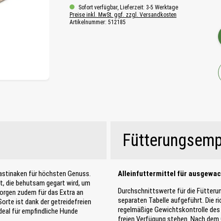
Sofort verfügbar, Lieferzeit: 3-5 Werktage
Preise inkl. MwSt. ggf. zzgl. Versandkosten
Artikelnummer:
512185
Fütterungsemp
Pastinaken für höchsten Genuss.
Alleinfuttermittel für ausgewa
t, die behutsam gegart wird, um
Durchschnittswerte für die Fütteru
sorgen zudem für das Extra an
separaten Tabelle aufgeführt. Die r
orte ist dank der getreidefreien
regelmäßige Gewichtskontrolle des 
ideal für empfindliche Hunde
freien Verfügung stehen. Nach dem