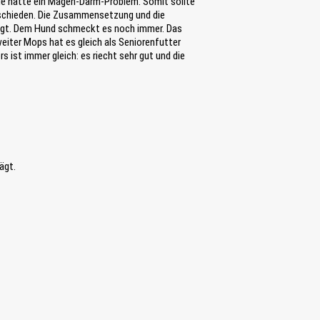
nde hatte ein Magen-Darm-Problem. Somit sollte
ntschieden. Die Zusammensetzung und die
eugt. Dem Hund schmeckt es noch immer. Das
iter Mops hat es gleich als Seniorenfutter
ist immer gleich: es riecht sehr gut und die
ägt.