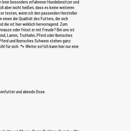
bin kein besonders erfahrener Hundebesitzer und
oll aber nicht heißen, dass es keine weiteren
ter testen, wenn ich den passenden Hersteller
einen die Qualität des Futters, die sich
 die ist hier wirklich hervorragend. Zum
nauze oder frisst er mit Freude? Bei uns ist
Rind, Lamm, Truthahn, Pferd oder Iberisches
ar: Pferd und Iberisches Schwein stehen ganz
l für sich. 🐾 Weiter so! Ich kann hier nur eine
kenfutter und abends Dose.