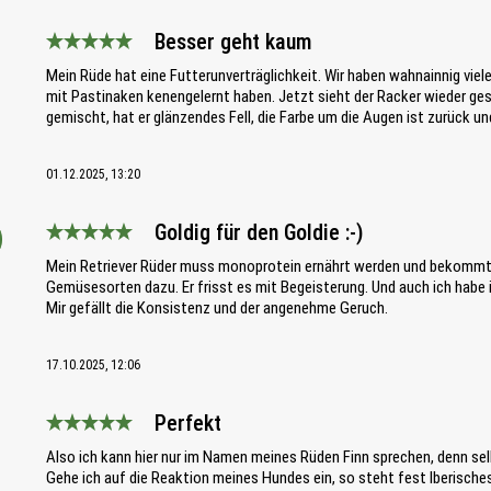
Besser geht kaum
Bewertung mit 5 von 5 Sternen
Mein Rüde hat eine Futterunverträglichkeit. Wir haben wahnainnig viel
mit Pastinaken kenengelernt haben. Jetzt sieht der Racker wieder ge
gemischt, hat er glänzendes Fell, die Farbe um die Augen ist zurück und 
01.12.2025, 13:20
Goldig für den Goldie :-)
Bewertung mit 5 von 5 Sternen
Mein Retriever Rüder muss monoprotein ernährt werden und bekommt 
Gemüsesorten dazu. Er frisst es mit Begeisterung. Und auch ich habe
Mir gefällt die Konsistenz und der angenehme Geruch.
17.10.2025, 12:06
Perfekt
Bewertung mit 5 von 5 Sternen
Also ich kann hier nur im Namen meines Rüden Finn sprechen, denn se
Gehe ich auf die Reaktion meines Hundes ein, so steht fest Iberische