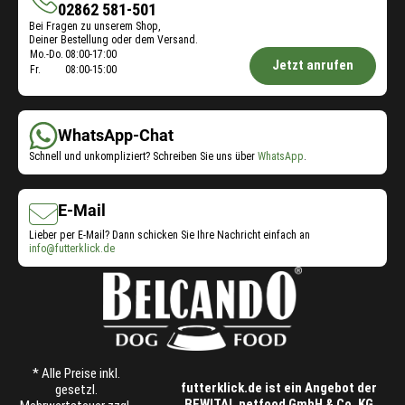
Shop-
02862 581-501
Bei Fragen zu unserem Shop,
Service
Deiner Bestellung oder dem Versand.
Öffnungszeiten
Mo.-Do.
08:00-17:00
Jetzt anrufen
Fr.
08:00-15:00
Shop-
Service:
WhatsApp-Chat
Schnell und unkompliziert? Schreiben Sie uns über
WhatsApp
.
E-Mail
Lieber per E-Mail? Dann schicken Sie Ihre Nachricht einfach an
info@futterklick.de
* Alle Preise inkl.
futterklick.de ist ein Angebot der
gesetzl.
BEWITAL petfood GmbH & Co. KG