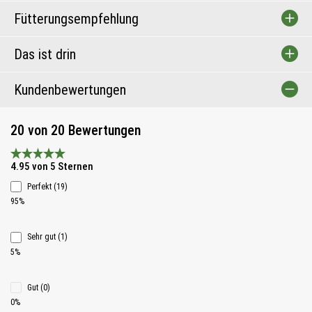
Fütterungsempfehlung
Das ist drin
Kundenbewertungen
20 von 20 Bewertungen
Durchschnittliche Bewertung 4.9 von 5 Sternen
4.95 von 5 Sternen
Perfekt (19)
95%
Sehr gut (1)
5%
Gut (0)
0%