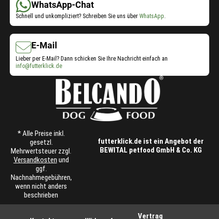
WhatsApp-Chat
Schnell und unkompliziert? Schreiben Sie uns über
WhatsApp
.
E-Mail
Lieber per E-Mail? Dann schicken Sie Ihre Nachricht einfach an
info@futterklick.de
* Alle Preise inkl.
futterklick.de ist ein Angebot der
gesetzl.
BEWITAL petfood GmbH & Co. KG
Mehrwertsteuer zzgl.
Versandkosten
und
ggf.
Nachnahmegebühren,
wenn nicht anders
beschrieben
Vertrag