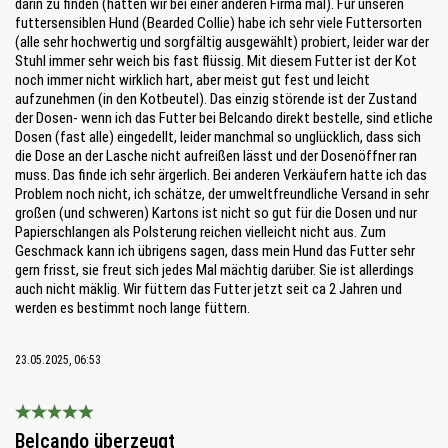
darin zu finden (hatten wir bei einer anderen Firma mal). Für unseren
futtersensiblen Hund (Bearded Collie) habe ich sehr viele Futtersorten
(alle sehr hochwertig und sorgfältig ausgewählt) probiert, leider war der
Stuhl immer sehr weich bis fast flüssig. Mit diesem Futter ist der Kot
noch immer nicht wirklich hart, aber meist gut fest und leicht
aufzunehmen (in den Kotbeutel). Das einzig störende ist der Zustand
der Dosen- wenn ich das Futter bei Belcando direkt bestelle, sind etliche
Dosen (fast alle) eingedellt, leider manchmal so unglücklich, dass sich
die Dose an der Lasche nicht aufreißen lässt und der Dosenöffner ran
muss. Das finde ich sehr ärgerlich. Bei anderen Verkäufern hatte ich das
Problem noch nicht, ich schätze, der umweltfreundliche Versand in sehr
großen (und schweren) Kartons ist nicht so gut für die Dosen und nur
Papierschlangen als Polsterung reichen vielleicht nicht aus. Zum
Geschmack kann ich übrigens sagen, dass mein Hund das Futter sehr
gern frisst, sie freut sich jedes Mal mächtig darüber. Sie ist allerdings
auch nicht mäklig. Wir füttern das Futter jetzt seit ca 2 Jahren und
werden es bestimmt noch lange füttern.
23.05.2025, 06:53
Bewertung mit 5 von 5 Sternen
Belcando überzeugt