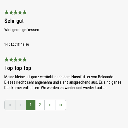
Bewertung mit 5 von 5 Sternen
Sehr gut
Wird gerne gefressen
14.04.2018, 18:36
Bewertung mit 5 von 5 Sternen
Top top top
Meine kleine ist ganz verrückt nach dem Nassfutter von Belcando.
Dieses riecht sehr angenehm und sieht ansprechend aus. Es sind ganze
Reiskörner enthalten. Wir werden es wieder und wieder kaufen.
Seite
Seite
1
2