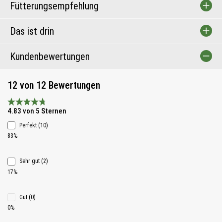
Fütterungsempfehlung
Das ist drin
Kundenbewertungen
12 von 12 Bewertungen
Durchschnittliche Bewertung 4.8 von 5 Sternen
4.83 von 5 Sternen
Perfekt (10)
83%
Sehr gut (2)
17%
Gut (0)
0%