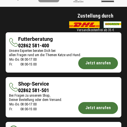
Zustellung durch
Versandkostenfrei ab 35 €
Futterberatung
Futterberatung
02862 581-400
Unsere Experten beraten Dich bei
allen Fragen rund um die Themen Katze und Hund.
Öffnungszeiten
Mo.-Do.
08:00-17:00
Jetzt anrufen
Fr.
08:00-15:00
Futterberatung:
Shop-Service
Shop-
02862 581-501
Bei Fragen zu unserem Shop,
Service
Deiner Bestellung oder dem Versand.
Öffnungszeiten
Mo.-Do.
08:00-17:00
Jetzt anrufen
Fr.
08:00-15:00
Shop-
Service: