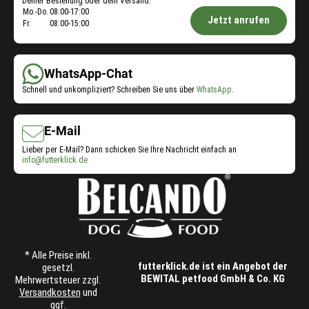
Deiner Bestellung oder dem Versand.
Öffnungszeiten
Mo.-Do.
08:00-17:00
Jetzt anrufen
Fr.
08:00-15:00
Shop-
Service:
WhatsApp-Chat
Schnell und unkompliziert? Schreiben Sie uns über
WhatsApp
.
E-Mail
Lieber per E-Mail? Dann schicken Sie Ihre Nachricht einfach an
info@futterklick.de
* Alle Preise inkl.
futterklick.de ist ein Angebot der
gesetzl.
BEWITAL petfood GmbH & Co. KG
Mehrwertsteuer zzgl.
Versandkosten
und
ggf.