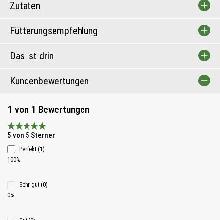
Zutaten
Fütterungsempfehlung
Das ist drin
Kundenbewertungen
1 von 1 Bewertungen
Durchschnittliche Bewertung 5 von 5 Sternen
5 von 5 Sternen
Perfekt (1)
100%
Sehr gut (0)
0%