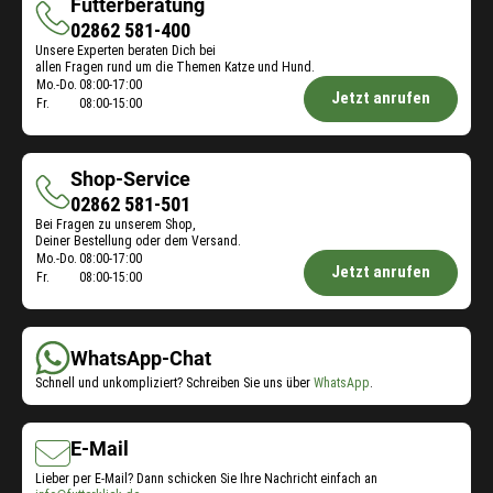
Futterberatung
Futterberatung
02862 581-400
Unsere Experten beraten Dich bei
allen Fragen rund um die Themen Katze und Hund.
Öffnungszeiten
Mo.-Do.
08:00-17:00
Jetzt anrufen
Fr.
08:00-15:00
Futterberatung:
Shop-Service
Shop-
02862 581-501
Bei Fragen zu unserem Shop,
Service
Deiner Bestellung oder dem Versand.
Öffnungszeiten
Mo.-Do.
08:00-17:00
Jetzt anrufen
Fr.
08:00-15:00
Shop-
Service:
WhatsApp-Chat
Schnell und unkompliziert? Schreiben Sie uns über
WhatsApp
.
E-Mail
Lieber per E-Mail? Dann schicken Sie Ihre Nachricht einfach an