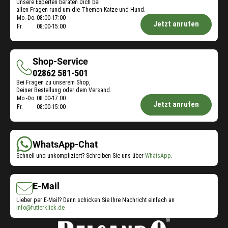
Unsere Experten beraten Dich bei
allen Fragen rund um die Themen Katze und Hund.
Öffnungszeiten
Mo.-Do.
08:00-17:00
Jetzt anrufen
Fr.
08:00-15:00
Futterberatung:
Shop-Service
Shop-
02862 581-501
Bei Fragen zu unserem Shop,
Service
Deiner Bestellung oder dem Versand.
Öffnungszeiten
Mo.-Do.
08:00-17:00
Jetzt anrufen
Fr.
08:00-15:00
Shop-
Service:
WhatsApp-Chat
Schnell und unkompliziert? Schreiben Sie uns über
WhatsApp
.
E-Mail
Lieber per E-Mail? Dann schicken Sie Ihre Nachricht einfach an
info@futterklick.de