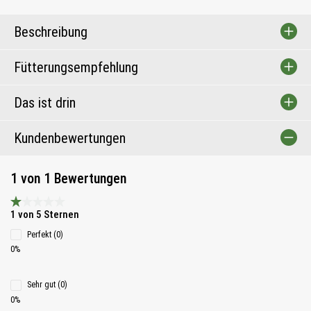
Beschreibung
Fütterungsempfehlung
Das ist drin
Kundenbewertungen
1 von 1 Bewertungen
Durchschnittliche Bewertung 1 von 5 Sternen
1 von 5 Sternen
Perfekt (0)
0%
Sehr gut (0)
0%