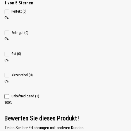
Durchschnittliche Bewertung 1 von 5 Sternen
1 von 5 Sternen
Perfekt (0)
0%
Sehr gut (0)
0%
Gut (0)
0%
Akzeptabel (0)
0%
Unbefriedigend (1)
100%
Bewerten Sie dieses Produkt!
Teilen Sie Ihre Erfahrungen mit anderen Kunden.