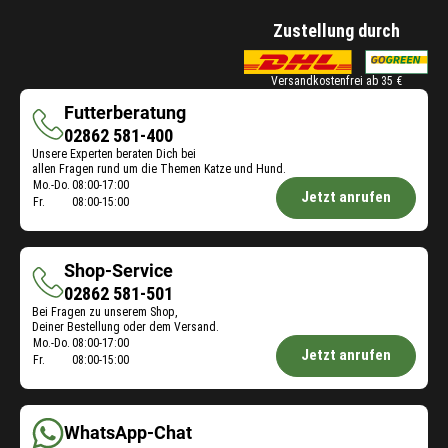
Zustellung durch
Versandkostenfrei ab 35 €
Futterberatung
Futterberatung
02862 581-400
Unsere Experten beraten Dich bei
allen Fragen rund um die Themen Katze und Hund.
Öffnungszeiten
Mo.-Do.
08:00-17:00
Jetzt anrufen
Fr.
08:00-15:00
Futterberatung:
Shop-Service
Shop-
02862 581-501
Bei Fragen zu unserem Shop,
Service
Deiner Bestellung oder dem Versand.
Öffnungszeiten
Mo.-Do.
08:00-17:00
Jetzt anrufen
Fr.
08:00-15:00
Shop-
Service:
WhatsApp-Chat