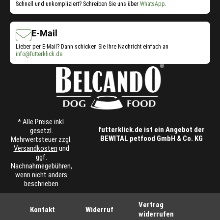
Schnell und unkompliziert? Schreiben Sie uns über
WhatsApp
.
E-Mail
Lieber per E-Mail? Dann schicken Sie Ihre Nachricht einfach an
info@futterklick.de
* Alle Preise inkl.
futterklick.de ist ein Angebot der
gesetzl.
BEWITAL petfood GmbH & Co. KG
Mehrwertsteuer zzgl.
Versandkosten
und
ggf.
Nachnahmegebühren,
wenn nicht anders
beschrieben
Vertrag
Kontakt
Widerruf
widerrufen