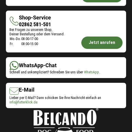
Futterberatung:
Shop-Service
Shop-
02862 581-501
Bei Fragen zu unserem Shop,
Service
Deiner Bestellung oder dem Versand.
Öffnungszeiten
Mo.-Do.
08:00-17:00
Jetzt anrufen
Fr.
08:00-15:00
Shop-
Service:
WhatsApp-Chat
Schnell und unkompliziert? Schreiben Sie uns über
WhatsApp
.
E-Mail
Lieber per E-Mail? Dann schicken Sie Ihre Nachricht einfach an
info@futterklick.de