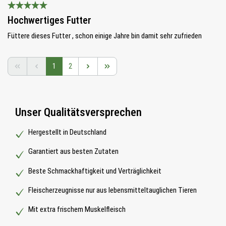
Bewertung mit 5 von 5 Sternen
Hochwertiges Futter
Füttere dieses Futter , schon einige Jahre bin damit sehr zufrieden
Seite
Seite
1
2
Unser Qualitätsversprechen
Hergestellt in Deutschland
Garantiert aus besten Zutaten
Beste Schmackhaftigkeit und Verträglichkeit
Fleischerzeugnisse nur aus lebensmitteltauglichen Tieren
Mit extra frischem Muskelfleisch