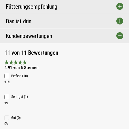
Fütterungsempfehlung
Das ist drin
Kundenbewertungen
11 von 11 Bewertungen
Durchschnittliche Bewertung 4.9 von 5 Sternen
4.91 von 5 Sternen
Perfekt (10)
91%
Sehr gut (1)
9%
Gut (0)
0%