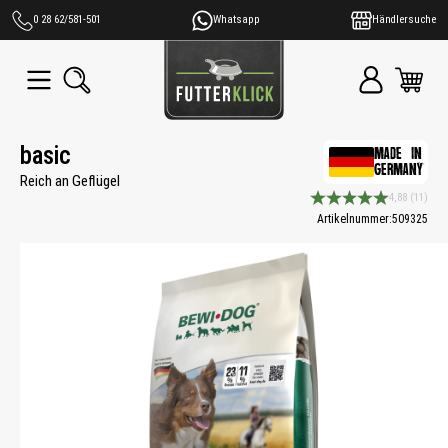
alt springen
0 28 62/581-501
Whatsapp
Händlersuche
basic
MADE IN
GERMANY
Reich an Geflügel
4,88
(11)
Durchschnittliche Bewe
Artikelnummer:
509325
Bildergalerie überspringen