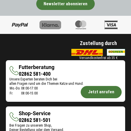
Newsletter abonnieren
Zustellung durch
Versandkostenfrei ab 35 €
Futterberatung
Futterberatung
02862 581-400
Unsere Experten beraten Dich bei
allen Fragen rund um die Themen Katze und Hund.
Öffnungszeiten
Mo.-Do.
08:00-17:00
Jetzt anrufen
Fr.
08:00-15:00
Futterberatung:
Shop-Service
Shop-
02862 581-501
Bei Fragen zu unserem Shop,
Service
Deiner Bestellung oder dem Versand.