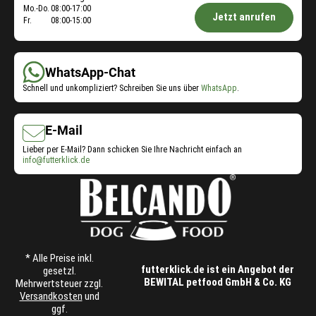
Öffnungszeiten
Mo.-Do.
08:00-17:00
Jetzt anrufen
Fr.
08:00-15:00
Shop-
Service:
WhatsApp-Chat
Schnell und unkompliziert? Schreiben Sie uns über
WhatsApp
.
E-Mail
Lieber per E-Mail? Dann schicken Sie Ihre Nachricht einfach an
info@futterklick.de
* Alle Preise inkl.
futterklick.de ist ein Angebot der
gesetzl.
BEWITAL petfood GmbH & Co. KG
Mehrwertsteuer zzgl.
Versandkosten
und
ggf.