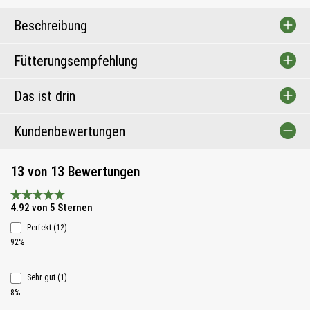
Beschreibung
Fütterungsempfehlung
Das ist drin
Kundenbewertungen
13 von 13 Bewertungen
Durchschnittliche Bewertung 4.9 von 5 Sternen
4.92 von 5 Sternen
Perfekt (12)
92%
Sehr gut (1)
8%