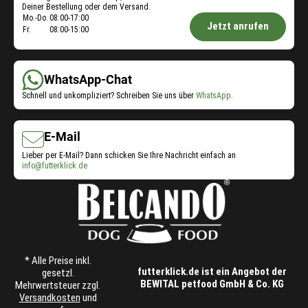
Deiner Bestellung oder dem Versand.
Öffnungszeiten
Mo.-Do.
08:00-17:00
Jetzt anrufen
Fr.
08:00-15:00
Shop-
Service:
WhatsApp-Chat
Schnell und unkompliziert? Schreiben Sie uns über
WhatsApp
.
E-Mail
Lieber per E-Mail? Dann schicken Sie Ihre Nachricht einfach an
info@futterklick.de
* Alle Preise inkl.
futterklick.de ist ein Angebot der
gesetzl.
BEWITAL petfood GmbH & Co. KG
Mehrwertsteuer zzgl.
Versandkosten
und