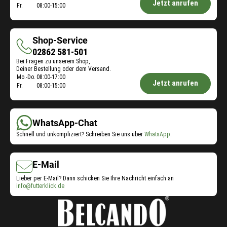
Jetzt anrufen
Fr.
08:00-15:00
Futterberatung:
Shop-Service
Shop-
02862 581-501
Bei Fragen zu unserem Shop,
Service
Deiner Bestellung oder dem Versand.
Öffnungszeiten
Mo.-Do.
08:00-17:00
Jetzt anrufen
Fr.
08:00-15:00
Shop-
Service:
WhatsApp-Chat
Schnell und unkompliziert? Schreiben Sie uns über
WhatsApp
.
E-Mail
Lieber per E-Mail? Dann schicken Sie Ihre Nachricht einfach an
info@futterklick.de