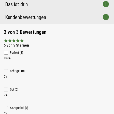
Das ist drin
Kundenbewertungen
3 von 3 Bewertungen
Durchschnittliche Bewertung 5 von 5 Sternen
5 von 5 Sternen
Perfekt (3)
100%
Sehr gut (0)
0%
Gut (0)
0%
Akzeptabel (0)
0%