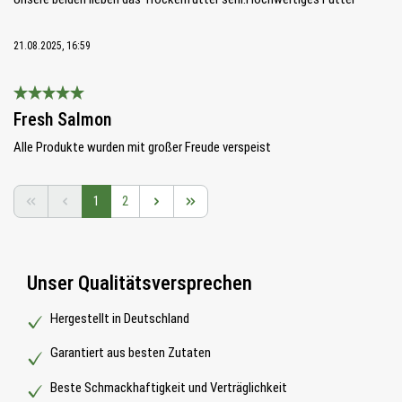
21.08.2025, 16:59
Bewertung mit 5 von 5 Sternen
Fresh Salmon
Alle Produkte wurden mit großer Freude verspeist
Seite
Seite
1
2
Unser Qualitätsversprechen
Hergestellt in Deutschland
Garantiert aus besten Zutaten
Beste Schmackhaftigkeit und Verträglichkeit