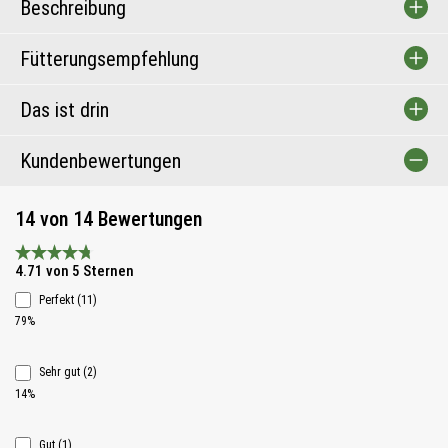
Beschreibung
Fütterungsempfehlung
Das ist drin
Kundenbewertungen
14 von 14 Bewertungen
Durchschnittliche Bewertung 4.7 von 5 Sternen
4.71 von 5 Sternen
Perfekt (11)
79%
Sehr gut (2)
14%
Gut (1)