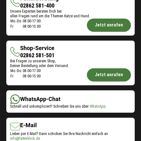
Futterberatung
02862 581-400
Unsere Experten beraten Dich bei
allen Fragen rund um die Themen Katze und Hund.
Öffnungszeiten
Mo.-Do.
08:00-17:00
Jetzt anrufen
Fr.
08:00-15:00
Futterberatung:
Shop-Service
Shop-
02862 581-501
Bei Fragen zu unserem Shop,
Service
Deiner Bestellung oder dem Versand.
Öffnungszeiten
Mo.-Do.
08:00-17:00
Jetzt anrufen
Fr.
08:00-15:00
Shop-
Service:
WhatsApp-Chat
Schnell und unkompliziert? Schreiben Sie uns über
WhatsApp
.
E-Mail
Lieber per E-Mail? Dann schicken Sie Ihre Nachricht einfach an
info@futterklick.de