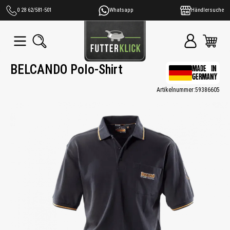
alt springen
0 28 62/581-501
Whatsapp
Händlersuche
BELCANDO Polo-Shirt
MADE IN
GERMANY
Artikelnummer:
59386605
Bildergalerie überspringen