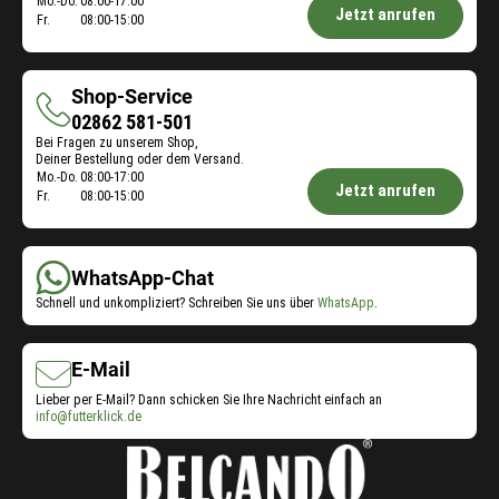
Öffnungszeiten
Mo.-Do.
08:00-17:00
Jetzt anrufen
Fr.
08:00-15:00
Futterberatung:
Shop-Service
Shop-
02862 581-501
Bei Fragen zu unserem Shop,
Service
Deiner Bestellung oder dem Versand.
Öffnungszeiten
Mo.-Do.
08:00-17:00
Jetzt anrufen
Fr.
08:00-15:00
Shop-
Service:
WhatsApp-Chat
Schnell und unkompliziert? Schreiben Sie uns über
WhatsApp
.
E-Mail
Lieber per E-Mail? Dann schicken Sie Ihre Nachricht einfach an
info@futterklick.de