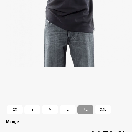
XS
S
M
L
XL
XXL
Menge