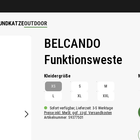
UND
KATZE
OUTDOOR
BELCANDO
Funktionsweste
auswählen
Kleidergröße
XS
S
M
L
XL
XXL
Sofort verfügbar, Lieferzeit: 3-5 Werktage
Preise inkl. MwSt. ggf. zzgl. Versandkosten
Artikelnummer:
59377501