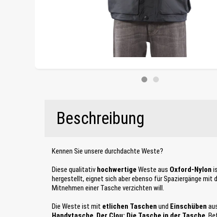
Beschreibung
Kennen Sie unsere durchdachte Weste?
Diese qualitativ
hochwertige
Weste aus
Oxford-Nylon
i
hergestellt, eignet sich aber ebenso für Spaziergänge mit
Mitnehmen einer Tasche verzichten will.
Die Weste ist mit
etlichen Taschen
und
Einschüben
au
Handytasche
.
Der Clou: Die Tasche in der Tasche
. Be