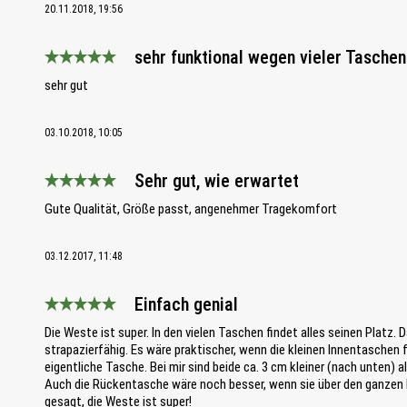
20.11.2018, 19:56
sehr funktional wegen vieler Taschen
Bewertung mit 5 von 5 Sternen
sehr gut
03.10.2018, 10:05
Sehr gut, wie erwartet
Bewertung mit 5 von 5 Sternen
Gute Qualität, Größe passt, angenehmer Tragekomfort
03.12.2017, 11:48
Einfach genial
Bewertung mit 5 von 5 Sternen
Die Weste ist super. In den vielen Taschen findet alles seinen Platz. 
strapazierfähig. Es wäre praktischer, wenn die kleinen Innentaschen 
eigentliche Tasche. Bei mir sind beide ca. 3 cm kleiner (nach unten) a
Auch die Rückentasche wäre noch besser, wenn sie über den ganzen Rü
gesagt, die Weste ist super!