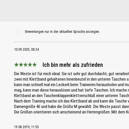
Bewertungen nur in der aktuellen Sprache anzeigen.
10.09.2025, 00:24
Ich bin mehr als zufrieden
Bewertung mit 5 von 5 Sternen
Die Weste ist für mich ideal. Sie ist sehr gut durchdacht, gut verarbe
zwei mit Klettband gehaltenen Innenbeutel in den unteren Taschen si
kann man schnell mal ein Leckerli beim Trainieren herausholen und m
mag, kann man diese herauslösen und hat tiefe Taschen. Ich mache m
Klettband an den Taschenklappenklettverschluß einer unteren Tasche,
Nach dem Training mache ich das Klettband ab und kann die Tasche wi
Damengröße 46 und habe die Größe M gewählt. Die Weste passt dann a
Die Größen orientieren sich anscheinend an Herrengrößen. Mit dem Ku
19.08.2019, 11:55