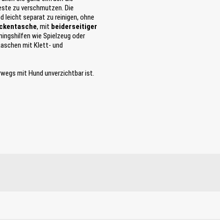
este zu verschmutzen. Die
d leicht separat zu reinigen, ohne
ckentasche
, mit
beiderseitiger
iningshilfen wie Spielzeug oder
Laschen mit Klett- und
rwegs mit Hund unverzichtbar ist.