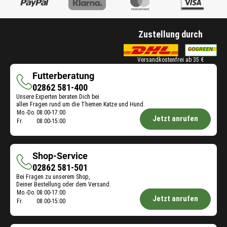
Zustellung durch
Versandkostenfrei ab 35 €
Futterberatung
Futterberatung
02862 581-400
Unsere Experten beraten Dich bei
allen Fragen rund um die Themen Katze und Hund.
Öffnungszeiten
Mo.-Do.
08:00-17:00
Jetzt anrufen
Fr.
08:00-15:00
Futterberatung:
Shop-Service
Shop-
02862 581-501
Bei Fragen zu unserem Shop,
Service
Deiner Bestellung oder dem Versand.
Öffnungszeiten
Mo.-Do.
08:00-17:00
Jetzt anrufen
Fr.
08:00-15:00
Shop-
Service: