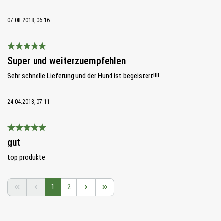
07.08.2018, 06:16
Bewertung mit 5 von 5 Sternen
Super und weiterzuempfehlen
Sehr schnelle Lieferung und der Hund ist begeistert!!!!
24.04.2018, 07:11
Bewertung mit 5 von 5 Sternen
gut
top produkte
Seite
Seite
1
2