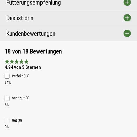
Fütterungsempfehlung
Das ist drin
Kundenbewertungen
18 von 18 Bewertungen
Durchschnittliche Bewertung 4.9 von 5 Sternen
4.94 von 5 Sternen
Perfekt (17)
94%
Sehr gut (1)
6%
Gut (0)
0%