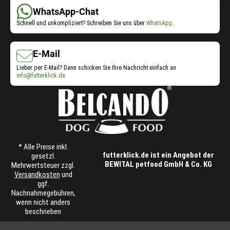
WhatsApp-Chat
Schnell und unkompliziert? Schreiben Sie uns über
WhatsApp
.
E-Mail
Lieber per E-Mail? Dann schicken Sie Ihre Nachricht einfach an
info@futterklick.de
* Alle Preise inkl.
futterklick.de ist ein Angebot der
gesetzl.
BEWITAL petfood GmbH & Co. KG
Mehrwertsteuer zzgl.
Versandkosten
und
ggf.
Nachnahmegebühren,
wenn nicht anders
beschrieben