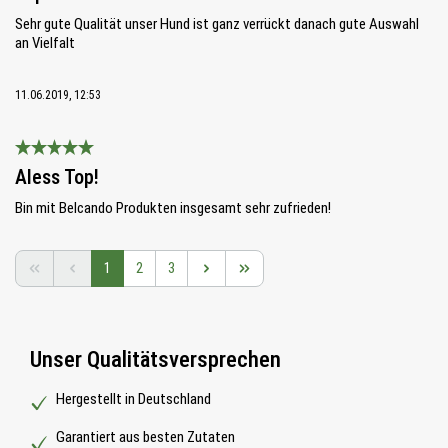
Sehr gute Qualität unser Hund ist ganz verrückt danach gute Auswahl
an Vielfalt
11.06.2019, 12:53
Bewertung mit 5 von 5 Sternen
Aless Top!
Bin mit Belcando Produkten insgesamt sehr zufrieden!
Seite
Seite
Seite
1
2
3
Unser Qualitätsversprechen
Hergestellt in Deutschland
Garantiert aus besten Zutaten