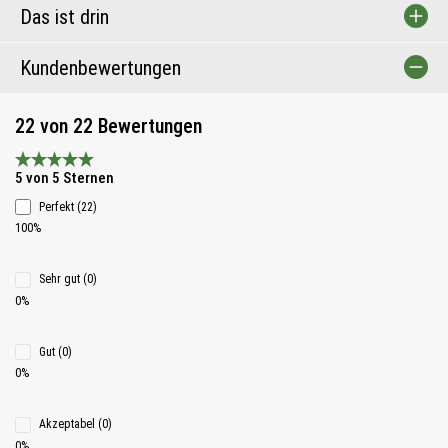
Das ist drin
Kundenbewertungen
22 von 22 Bewertungen
Durchschnittliche Bewertung 5 von 5 Sternen
5 von 5 Sternen
Perfekt (22)
100%
Sehr gut (0)
0%
Gut (0)
0%
Akzeptabel (0)
0%