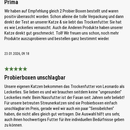
Prima
Wir haben auf Empfehlung gleich 2 Probier Boxen bestellt und waren
positiv überrascht worden. Schon alleine die tolle Verpackung und dann
direkt der Test an unserer Katze & sie liebt das Trockenfutter. Sie hat
es wie Leckerlies vernascht. Auch die Anderen Produkte haben unserer
Katze direkt gut geschmeckt. Toll! Wir freuen uns schon, noch mehr
Produkte auszuprobieren und bestellen ganz bestimmt wieder.
23.01.2026, 09:18
Bewertung mit 5 von 5 Sternen
Probierboxen unschlagbar
Unsere eigenen Katzen bekommen das Trockenfutter von Leonardo als
Leckerlies. Sie lieben es und wir brauchen seitdem keine "ungesunden"
Leckerlies mehr. Beim Nassfutter ist der Fasan seit Jahren sehr beliebt!
Für unsere betreuten Streunerkatzen sind sie Probierboxen einfach
unschlagbar im Preis, gerade weil wir auch ein paar "Sensibelchen"
haben, die nicht alles gleich gut vertragen. Die Auswahl hilft uns sehr,
auch ihnen hochwertiges Futter für ihre individuellen Bedürfnisse geben
zu können.