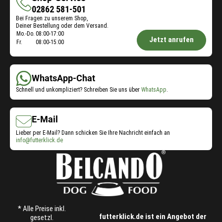
Shop-
02862 581-501
Bei Fragen zu unserem Shop,
Service
Deiner Bestellung oder dem Versand.
Öffnungszeiten
Mo.-Do.
08:00-17:00
Jetzt anrufen
Fr.
08:00-15:00
Shop-
Service:
WhatsApp-Chat
Schnell und unkompliziert? Schreiben Sie uns über
WhatsApp
.
E-Mail
Lieber per E-Mail? Dann schicken Sie Ihre Nachricht einfach an
info@futterklick.de
* Alle Preise inkl.
futterklick.de ist ein Angebot der
gesetzl.