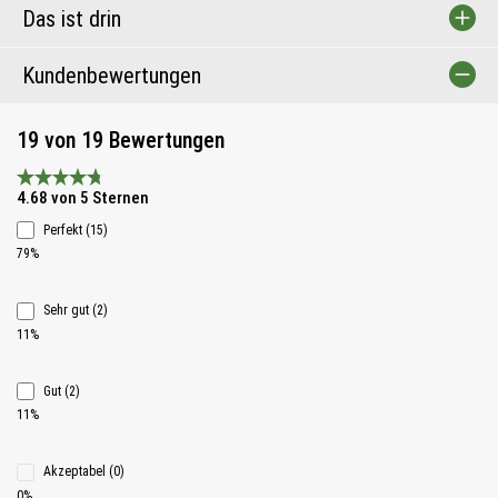
Das ist drin
Kundenbewertungen
19 von 19 Bewertungen
Durchschnittliche Bewertung 4.6 von 5 Sternen
4.68 von 5 Sternen
Perfekt (15)
79%
Sehr gut (2)
11%
Gut (2)
11%
Akzeptabel (0)
0%