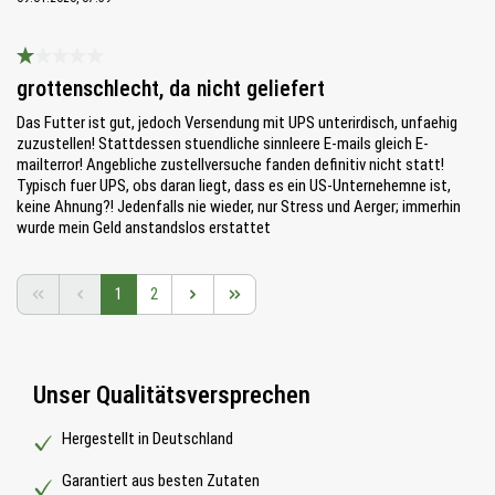
Bewertung mit 1 von 5 Sternen
grottenschlecht, da nicht geliefert
Das Futter ist gut, jedoch Versendung mit UPS unterirdisch, unfaehig
zuzustellen! Stattdessen stuendliche sinnleere E-mails gleich E-
mailterror! Angebliche zustellversuche fanden definitiv nicht statt!
Typisch fuer UPS, obs daran liegt, dass es ein US-Unternehemne ist,
keine Ahnung?! Jedenfalls nie wieder, nur Stress und Aerger; immerhin
wurde mein Geld anstandslos erstattet
Seite
Seite
1
2
Unser Qualitätsversprechen
Hergestellt in Deutschland
Garantiert aus besten Zutaten