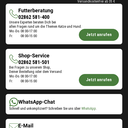
Versandkostenfrei ab 35 €
Futterberatung
Futterberatung
02862 581-400
Unsere Experten beraten Dich bei
allen Fragen rund um die Themen Katze und Hund.
Öffnungszeiten
Mo.-Do.
08:00-17:00
Jetzt anrufen
Fr.
08:00-15:00
Futterberatung:
Shop-Service
Shop-
02862 581-501
Bei Fragen zu unserem Shop,
Service
Deiner Bestellung oder dem Versand.
Öffnungszeiten
Mo.-Do.
08:00-17:00
Jetzt anrufen
Fr.
08:00-15:00
Shop-
Service:
WhatsApp-Chat
Schnell und unkompliziert? Schreiben Sie uns über
WhatsApp
.
E-Mail