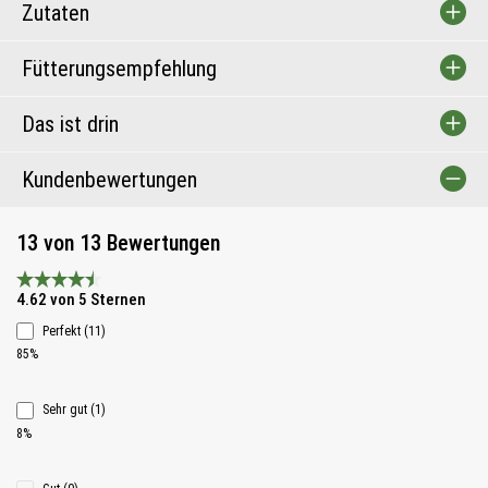
Zutaten
Fütterungsempfehlung
Das ist drin
Kundenbewertungen
13 von 13 Bewertungen
Durchschnittliche Bewertung 4.6 von 5 Sternen
4.62 von 5 Sternen
Perfekt (11)
85%
Sehr gut (1)
8%