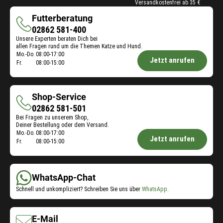
Versandkostenfrei ab 35 €
Futterberatung
Futterberatung
02862 581-400
Unsere Experten beraten Dich bei
allen Fragen rund um die Themen Katze und Hund.
Öffnungszeiten
Mo.-Do.
08:00-17:00
Jetzt anrufen
Fr.
08:00-15:00
Futterberatung:
Shop-Service
Shop-
02862 581-501
Bei Fragen zu unserem Shop,
Service
Deiner Bestellung oder dem Versand.
Öffnungszeiten
Mo.-Do.
08:00-17:00
Jetzt anrufen
Fr.
08:00-15:00
Shop-
Service:
WhatsApp-Chat
Schnell und unkompliziert? Schreiben Sie uns über
WhatsApp
.
E-Mail