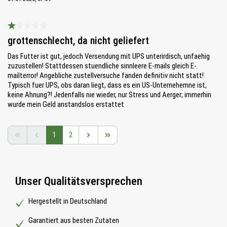
Bewertung mit 1 von 5 Sternen
grottenschlecht, da nicht geliefert
Das Futter ist gut, jedoch Versendung mit UPS unterirdisch, unfaehig
zuzustellen! Stattdessen stuendliche sinnleere E-mails gleich E-
mailterror! Angebliche zustellversuche fanden definitiv nicht statt!
Typisch fuer UPS, obs daran liegt, dass es ein US-Unternehemne ist,
keine Ahnung?! Jedenfalls nie wieder, nur Stress und Aerger; immerhin
wurde mein Geld anstandslos erstattet
Seite
Seite
1
2
Unser Qualitätsversprechen
Hergestellt in Deutschland
Garantiert aus besten Zutaten