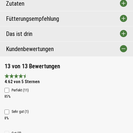
Zutaten
Fütterungsempfehlung
Das ist drin
Kundenbewertungen
13 von 13 Bewertungen
Durchschnittliche Bewertung 4.6 von 5 Sternen
4.62 von 5 Sternen
Perfekt (11)
85%
Sehr gut (1)
8%