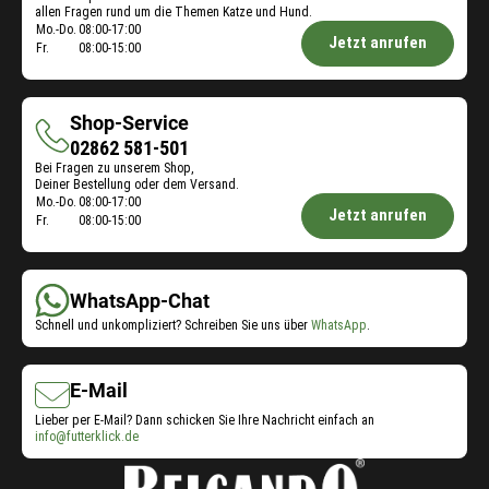
allen Fragen rund um die Themen Katze und Hund.
Öffnungszeiten
Mo.-Do.
08:00-17:00
Jetzt anrufen
Fr.
08:00-15:00
Futterberatung:
Shop-Service
Shop-
02862 581-501
Bei Fragen zu unserem Shop,
Service
Deiner Bestellung oder dem Versand.
Öffnungszeiten
Mo.-Do.
08:00-17:00
Jetzt anrufen
Fr.
08:00-15:00
Shop-
Service:
WhatsApp-Chat
Schnell und unkompliziert? Schreiben Sie uns über
WhatsApp
.
E-Mail
Lieber per E-Mail? Dann schicken Sie Ihre Nachricht einfach an
info@futterklick.de