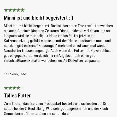
Bewertung mit 5 von 5 Sternen
Minni ist und bleibt begeistert :-)
Minni ist und bleibt begeistert. Das ist das erste Trockenfutter welches
sie auch für einen längeren Zeitraum frisst. Leider zu viel davon und so
langsam wird sie moppelig :-). Habe ihr das Futter jetzt in ihr
Katzenspielzeug gefüllt wo sie es mit der Pfote rausfischen muss und
seitdem gibt es keine "Fressorgien" mehr und es ist auch mal wieder
Nassfutter fressen angesagt. Auch wenn das Futter mit Zipverschluss
gut eingepackt ist, würde ich mir im Angebot noch einen gut
verschließbaren Behäter wünschen wo 7,5 KG Futter reinpassen.
12.12.2025, 16:51
Bewertung mit 4 von 5 Sternen
Tolles Futter
Zum Testen das erste ein Probepaket bestellt und sie liebten es. Sind
schon bei der 2. Bestellung. Wird sehr gut angenommen und der Fisch
Geruch beim öffnen .drehen sie schon durch.