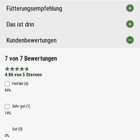
Fütterungsempfehlung
Das ist drin
Kundenbewertungen
7 von 7 Bewertungen
Durchschnittliche Bewertung 4.8 von 5 Sternen
4.86 von 5 Sternen
Perfekt (6)
86%
Sehr gut (1)
14%
Gut (0)
0%