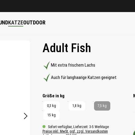
UND
KATZE
OUTDOOR
Adult Fish
Mit extra frischem Lachs
Auch für langhaarige Katzen geeignet
auswählen
Größe in kg
0,3 kg
1,8 kg
7,5 kg
15 kg
Sofort verfügbar, Lieferzeit: 3-5 Werktage
Preise inkl. MwSt. ggf. zzgl. Versandkosten