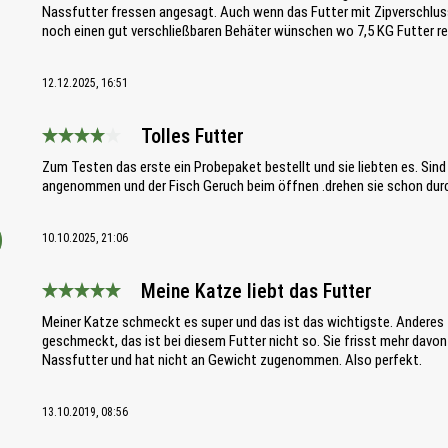
Nassfutter fressen angesagt. Auch wenn das Futter mit Zipverschluss
noch einen gut verschließbaren Behäter wünschen wo 7,5 KG Futter r
12.12.2025, 16:51
Tolles Futter
Bewertung mit 4 von 5 Sternen
Zum Testen das erste ein Probepaket bestellt und sie liebten es. Sind 
angenommen und der Fisch Geruch beim öffnen .drehen sie schon dur
10.10.2025, 21:06
Meine Katze liebt das Futter
Bewertung mit 5 von 5 Sternen
Meiner Katze schmeckt es super und das ist das wichtigste. Anderes 
geschmeckt, das ist bei diesem Futter nicht so. Sie frisst mehr davon
Nassfutter und hat nicht an Gewicht zugenommen. Also perfekt.
13.10.2019, 08:56