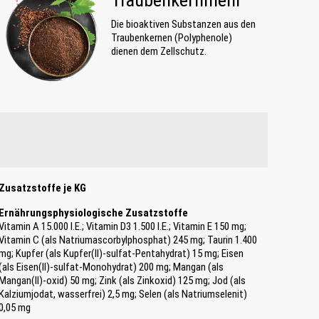
Traubenkernmehl
Die bioaktiven Substanzen aus den
Traubenkernen (Polyphenole)
dienen dem Zellschutz.
Zusatzstoffe je KG
Ernährungsphysiologische Zusatzstoffe
Vitamin A 15.000 I.E.; Vitamin D3 1.500 I.E.; Vitamin E 150 mg;
Vitamin C (als Natriumascorbylphosphat) 245 mg; Taurin 1.400
mg; Kupfer (als Kupfer(II)-sulfat-Pentahydrat) 15 mg; Eisen
(als Eisen(II)-sulfat-Monohydrat) 200 mg; Mangan (als
Mangan(II)-oxid) 50 mg; Zink (als Zinkoxid) 125 mg; Jod (als
Kalziumjodat, wasserfrei) 2,5 mg; Selen (als Natriumselenit)
0,05 mg