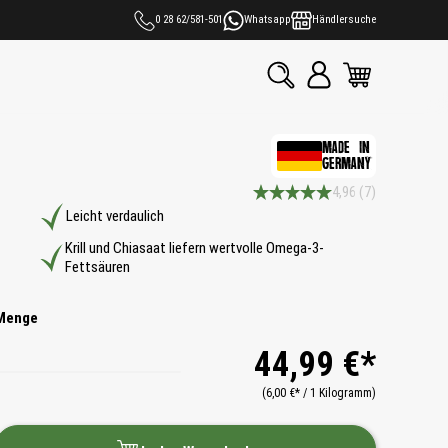
0 28 62/581-501
Whatsapp
Händlersuche
MADE IN
GERMANY
4,96
(7)
Durchschnittliche Bewertung 4.9 
Leicht verdaulich
Krill und Chiasaat liefern wertvolle Omega-3-
Fettsäuren
Menge
44,99 €*
(6,00 €* / 1 Kilogramm)