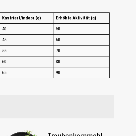
Kastriert/indoor (g)
Erhöhte Aktivität (g)
40
50
45
60
55
70
60
80
65
90