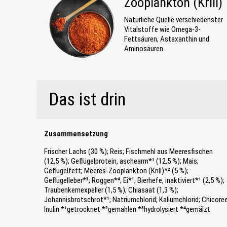
Zooplankton (Krill)
Natürliche Quelle verschiedenster
Vitalstoffe wie Omega-3-
Fettsäuren, Astaxanthin und
Aminosäuren.
Das ist drin
Zusammensetzung
Frischer Lachs (30 %); Reis; Fischmehl aus Meeresfischen
(12,5 %); Geflügelprotein, aschearm*¹ (12,5 %); Mais;
Geflügelfett; Meeres-Zooplankton (Krill)*² (5 %);
Geflügelleber*³; Roggen*⁴; Ei*¹; Bierhefe, inaktiviert*¹ (2,5 %);
Traubenkernexpeller (1,5 %); Chiasaat (1,3 %);
Johannisbrotschrot*¹; Natriumchlorid; Kaliumchlorid; Chicore
Inulin *¹getrocknet *²gemahlen *³hydrolysiert *⁴gemälzt