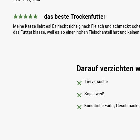
29.03.2019, 07:34
das beste Trockenfutter
Bewertung mit 5 von 5 Sternen
Meine Katze liebt es! Es riecht richtig nach Fleisch und schmeckt schei
das Futter klasse, weil es so einen hohen Fleischanteil hat und keinen
Darauf verzichten w
Tierversuche
Sojaeiweiß
Künstliche Farb-, Geschmacks