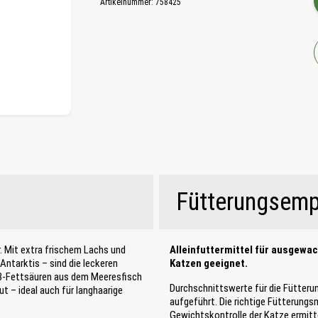
Artikelnummer:
758425
Fütterungsemp
. Mit extra frischem Lachs und
Alleinfuttermittel für ausgewa
 Antarktis – sind die leckeren
Katzen geeignet.
a-3-Fettsäuren aus dem Meeresfisch
Durchschnittswerte für die Fütteru
ut – ideal auch für langhaarige
aufgeführt. Die richtige Fütterung
Gewichtskontrolle der Katze ermitte