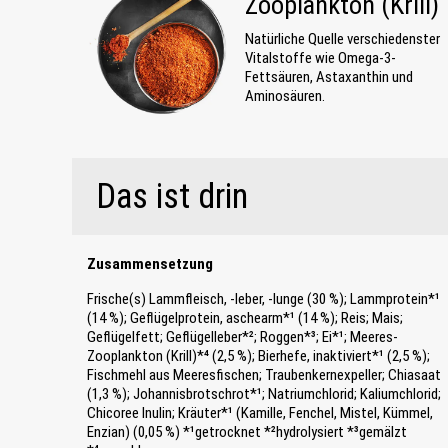
Zooplankton (Krill)
Natürliche Quelle verschiedenster
Vitalstoffe wie Omega-3-
Fettsäuren, Astaxanthin und
Aminosäuren.
Das ist drin
Zusammensetzung
Frische(s) Lammfleisch, -leber, -lunge (30 %); Lammprotein*¹
(14 %); Geflügelprotein, aschearm*¹ (14 %); Reis; Mais;
Geflügelfett; Geflügelleber*²; Roggen*³; Ei*¹; Meeres-
Zooplankton (Krill)*⁴ (2,5 %); Bierhefe, inaktiviert*¹ (2,5 %);
Fischmehl aus Meeresfischen; Traubenkernexpeller; Chiasaat
(1,3 %); Johannisbrotschrot*¹; Natriumchlorid; Kaliumchlorid;
Chicoree Inulin; Kräuter*¹ (Kamille, Fenchel, Mistel, Kümmel,
Enzian) (0,05 %) *¹getrocknet *²hydrolysiert *³gemälzt