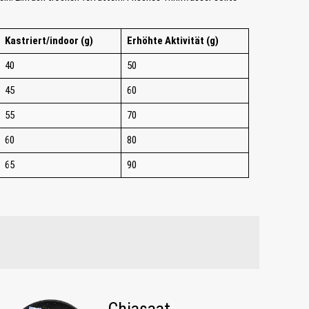
Kastriert/indoor (g)
Erhöhte Aktivität (g)
40
50
45
60
55
70
60
80
65
90