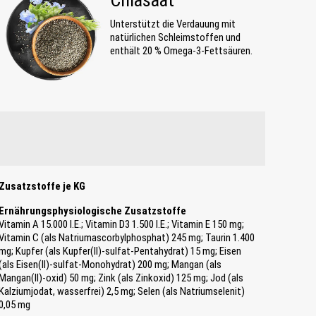
Chiasaat
Unterstützt die Verdauung mit
natürlichen Schleimstoffen und
enthält 20 % Omega-3-Fettsäuren.
Zusatzstoffe je KG
Ernährungsphysiologische Zusatzstoffe
Vitamin A 15.000 I.E.; Vitamin D3 1.500 I.E.; Vitamin E 150 mg;
Vitamin C (als Natriumascorbylphosphat) 245 mg; Taurin 1.400
mg; Kupfer (als Kupfer(II)-sulfat-Pentahydrat) 15 mg; Eisen
(als Eisen(II)-sulfat-Monohydrat) 200 mg; Mangan (als
Mangan(II)-oxid) 50 mg; Zink (als Zinkoxid) 125 mg; Jod (als
Kalziumjodat, wasserfrei) 2,5 mg; Selen (als Natriumselenit)
0,05 mg