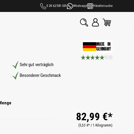
0 28 62/581-501
Whatsapp
Händlersuche
MADE IN
GERMANY
5
(3)
Durchschnittliche Bewertung 5
Sehr gut verträglich
Besonderer Geschmack
Menge
82,99 €*
(5,53 €* / 1 Kilogramm)