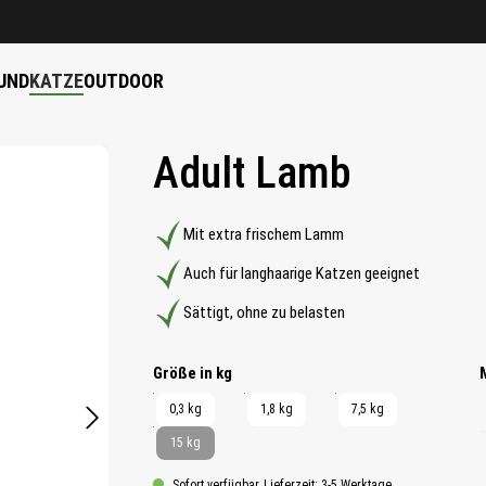
UND
KATZE
OUTDOOR
Adult Lamb
Mit extra frischem Lamm
Auch für langhaarige Katzen geeignet
Sättigt, ohne zu belasten
auswählen
Größe in kg
0,3 kg
1,8 kg
7,5 kg
15 kg
Sofort verfügbar, Lieferzeit: 3-5 Werktage