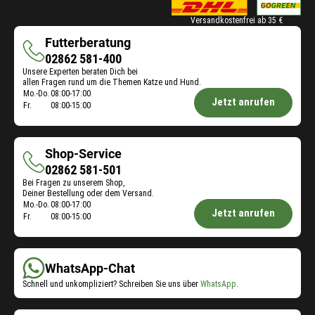
Versandkostenfrei ab 35 €
Futterberatung
Futterberatung
02862 581-400
Unsere Experten beraten Dich bei
allen Fragen rund um die Themen Katze und Hund.
Öffnungszeiten
Mo.-Do.
08:00-17:00
Jetzt anrufen
Fr.
08:00-15:00
Futterberatung:
Shop-Service
Shop-
02862 581-501
Bei Fragen zu unserem Shop,
Service
Deiner Bestellung oder dem Versand.
Öffnungszeiten
Mo.-Do.
08:00-17:00
Jetzt anrufen
Fr.
08:00-15:00
Shop-
Service:
WhatsApp-Chat
Schnell und unkompliziert? Schreiben Sie uns über
WhatsApp
.