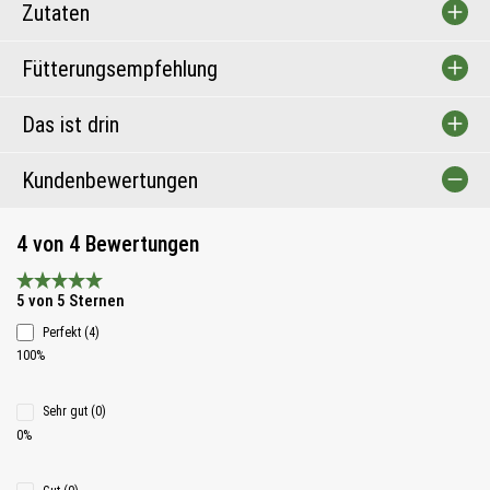
Zutaten
Fütterungsempfehlung
Das ist drin
Kundenbewertungen
4 von 4 Bewertungen
Durchschnittliche Bewertung 5 von 5 Sternen
5 von 5 Sternen
Perfekt (4)
100%
Sehr gut (0)
0%