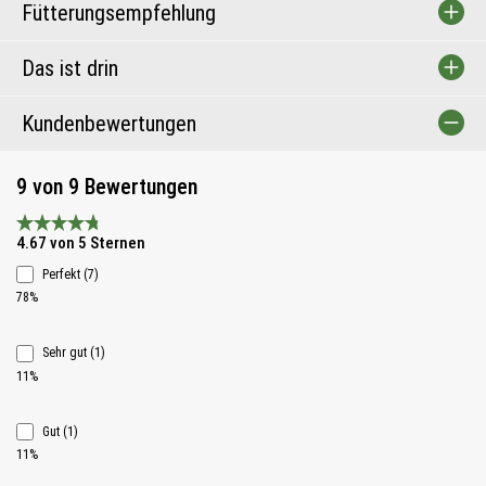
Fütterungsempfehlung
Das ist drin
Kundenbewertungen
9 von 9 Bewertungen
Durchschnittliche Bewertung 4.6 von 5 Sternen
4.67 von 5 Sternen
Perfekt (7)
78%
Sehr gut (1)
11%
Gut (1)
11%