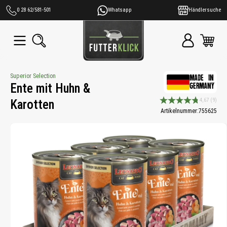
alt springen
0 28 62/581-501
Whatsapp
Händlersuche
Superior Selection
MADE IN
Ente mit Huhn &
GERMANY
4,67
(9)
Karotten
Durchschnittliche Bewe
Artikelnummer:
755625
Bildergalerie überspringen