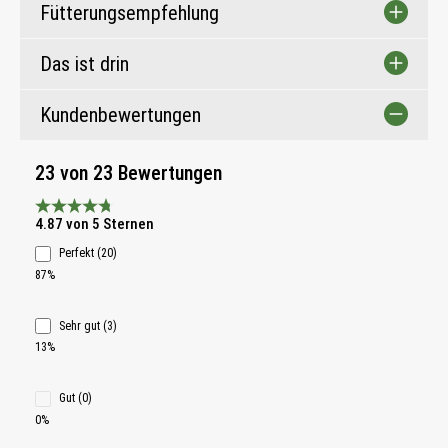
Fütterungsempfehlung
Das ist drin
Kundenbewertungen
23 von 23 Bewertungen
Durchschnittliche Bewertung 4.8 von 5 Sternen
4.87 von 5 Sternen
Perfekt (20)
87%
Sehr gut (3)
13%
Gut (0)
0%