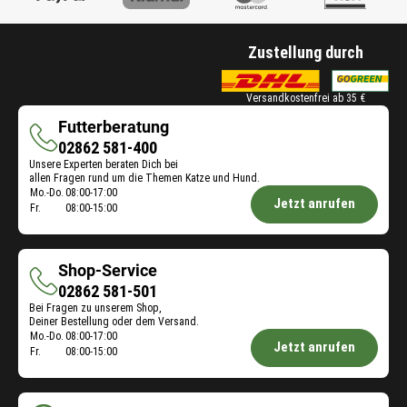
Zustellung durch
Versandkostenfrei ab 35 €
Futterberatung
Futterberatung
02862 581-400
Unsere Experten beraten Dich bei
allen Fragen rund um die Themen Katze und Hund.
Öffnungszeiten
Mo.-Do.
08:00-17:00
Jetzt anrufen
Fr.
08:00-15:00
Futterberatung:
Shop-Service
Shop-
02862 581-501
Bei Fragen zu unserem Shop,
Service
Deiner Bestellung oder dem Versand.
Öffnungszeiten
Mo.-Do.
08:00-17:00
Jetzt anrufen
Fr.
08:00-15:00
Shop-
Service: