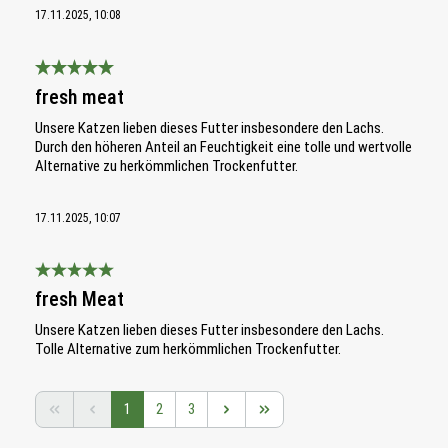
17.11.2025, 10:08
Bewertung mit 5 von 5 Sternen
fresh meat
Unsere Katzen lieben dieses Futter insbesondere den Lachs.
Durch den höheren Anteil an Feuchtigkeit eine tolle und wertvolle
Alternative zu herkömmlichen Trockenfutter.
17.11.2025, 10:07
Bewertung mit 5 von 5 Sternen
fresh Meat
Unsere Katzen lieben dieses Futter insbesondere den Lachs.
Tolle Alternative zum herkömmlichen Trockenfutter.
Seite
Seite
Seite
1
2
3