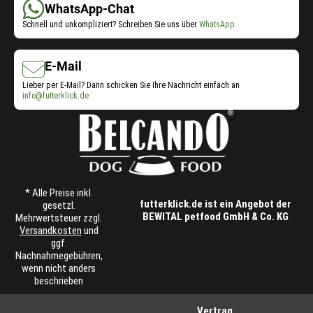
WhatsApp-Chat
Schnell und unkompliziert? Schreiben Sie uns über
WhatsApp
.
E-Mail
Lieber per E-Mail? Dann schicken Sie Ihre Nachricht einfach an
info@futterklick.de
* Alle Preise inkl.
futterklick.de ist ein Angebot der
gesetzl.
BEWITAL petfood GmbH & Co. KG
Mehrwertsteuer zzgl.
Versandkosten
und
ggf.
Nachnahmegebühren,
wenn nicht anders
beschrieben
Vertrag