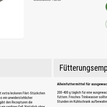
Fütterungsemp
Alleinfuttermittel für ausgewa
200-400 g täglich für eine ausgewa
it extra leckeren Filet-Stückchen
füttern. Frisches Trinkwasser soll
so ein unwiderstehlicher
Stunden im Kühlschrank aufbewahr
gibt den Rezepturen die
ein seidiges Fell. Natürlich ohne