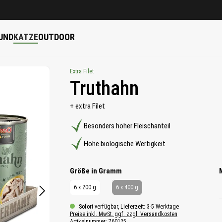
UND
KATZE
OUTDOOR
Extra Filet
Truthahn
+ extra Filet
Besonders hoher Fleischanteil
Hohe biologische Wertigkeit
auswählen
Größe in Gramm
6 x 200 g
6 x 400 g
Sofort verfügbar, Lieferzeit: 3-5 Werktage
Preise inkl. MwSt. ggf. zzgl. Versandkosten
Artikelnummer:
760125