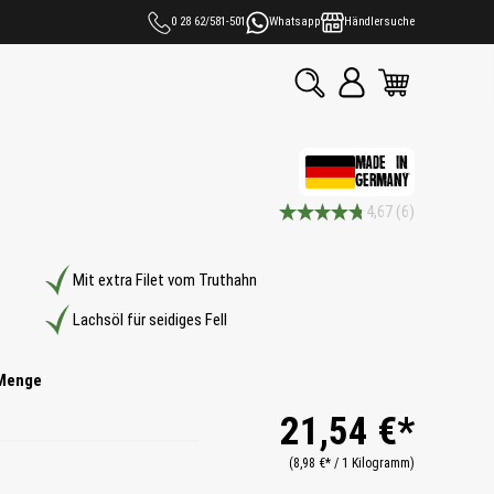
0 28 62/581-501
Whatsapp
Händlersuche
MADE IN
GERMANY
4,67
(6)
Durchschnittliche Bewertung 4.6 
Mit extra Filet vom Truthahn
Lachsöl für seidiges Fell
Menge
21,54 €*
(8,98 €* / 1 Kilogramm)