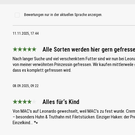
Bewertungen nur in der aktuellen Sprache anzeigen.
11.11.2025, 17:44
Alle Sorten werden hier gern gefress
Bewertung mit 5 von 5 Sternen
Nach langer Suche und viel verschenktem Futter sind wir nun bei Leo
von meiner verwöhnten Prinzessin gefressen. Wir kaufen mittlerweile g
dass es komplett gefressen wird.
08.09.2025, 09:22
Alles für‘s Kind
Bewertung mit 4 von 5 Sternen
Von MAC’s auf Leonardo gewechselt, weil MAC’s zu fest wurde. Cremig,
– besonders Huhn & Truthahn mit Filetstücken. Einziger Haken: der Pre
Einzelkind… 🐾