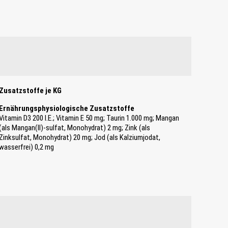
Zusatzstoffe je KG
Ernährungsphysiologische Zusatzstoffe
Vitamin D3 200 I.E.; Vitamin E 50 mg; Taurin 1.000 mg; Mangan
(als Mangan(II)-sulfat, Monohydrat) 2 mg; Zink (als
Zinksulfat, Monohydrat) 20 mg; Jod (als Kalziumjodat,
wasserfrei) 0,2 mg